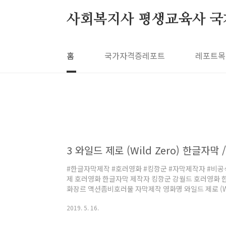
본문 바로가기
사회복지사 평생교육사 국
홈
국가자격증레포트
레포트목
#한글자막제작 #호러영화 #킹깡군 #자막제작자 #비공
제 호러영화 한글자막 제작자 킹깡군 강월드 호러영화 한
화장르 액션좀비호러물 자막제작 영화명 와일드 제로 (Wild 
영상파일정보 1CD 700MB (수정한글판) 한글자막제작
2019. 5. 16.
역재미에 빠져 있어서재미있게 만들었던 작품!! 특히 
험 막판에 가서 예상치 못한 반전으로 처음부터다시 대사 전