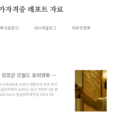
가자격증 레포트 자료
록자료문의
네이버블로그
자유방명록
3 와일드 제로 (Wild Zero) 한글자막 / 킹깡군 강월드 호러영화 한글자막 3호
식 #국내최초 비공식 대한민국 최초 무삭
글자막제작 순번Sir.깡군 첫자막 3호 영
Zero) 한글자막제작일 2003. 09. 09
후기 추석에 제작한 것 같다~~~이 당시 번
저장을 깜빡해서 다시 처음부터 만들었던 경
체를 고쳤다.........그 당시에는 고생였