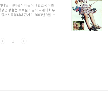
러타임즈 #비공식 비공식 대한민국 최초
 킹깡군 강철현 프로필 비공식 국내최초 무
증거자료입니다 근거 1. 2003년 9월 부
151편 한글자막제작 근거 2. 시네스트 자
막제작자 활동 (폐쇄) 근거 4. 곰자막실 호
활동 (폐쇄) 근거 6. 필자의 과거를 아는
러영화 전문 소수의 자막제작자 생겨남 근거
1