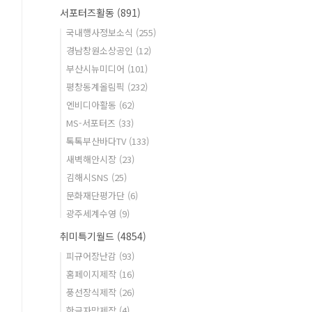
서포터즈활동
(891)
국내행사정보소식
(255)
경남창원소상공인
(12)
부산시뉴미디어
(101)
평창동계올림픽
(232)
엔비디아활동
(62)
MS-서포터즈
(33)
톡톡부산바다TV
(133)
새벽해안시장
(23)
김해시SNS
(25)
문화재단평가단
(6)
광주세계수영
(9)
취미특기월드
(4854)
피규어장난감
(93)
홈페이지제작
(16)
풍선장식제작
(26)
한글자막제작
(4)