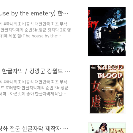
지금 생각해도 개인적으로 고마운 작품
2 세미트리-무덤위에 세운 집 (The house by the emetery) 한글자막 / 킹깡군 강월드 호러영화 한글자막 2호
식 #국내최초 비공식 대한민국 최초 무삭
한글자막제작 순번Sir.깡군 첫자막 2호 영
운 집(The house by the
 1CD 692MB (수정판 Vol2) 한글자막제
족한 관계로그냥 제작 했는데 몇 달 뒤
 내가 얼마나 겁이 없었는지 모른다 오역
다는 것에본인 스스로 만족한다 호러영화
1.녀학 아픈것이 좋아 (Naked Blood) 한글자막 / 킹깡군 강월드 호러영화 한글자막 1호
식 #국내최초 비공식 대한민국 최초 무삭
드 호러영화 한글자막제작 순번 Sir.깡군
녀학 - 아픈것이 좋아 한글자막제작일
판2) 한글자막제작후기 본인의 첫번째 한글번역작
로 답답한 나머지맨손으로 혼자 시작한 작
느꼈다어째든 지금 생각해도 개인적으로 고
반드시 돌아옵니다
비공식 대한민국 최초 호러 공포 성인 영화 전문 한글자막 제작자 1호 킹깡군 강철현 강월드