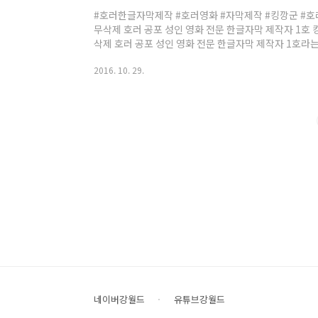
#호러한글자막제작 #호러영화 #자막제작 #킹깡군 #호
무삭제 호러 공포 성인 영화 전문 한글자막 제작자 1호
삭제 호러 공포 성인 영화 전문 한글자막 제작자 1호라는 
터 2009년 7월까지 무삭제 호러 공포 성인영화 장르만 
2016. 10. 29.
막실 호러영화제목 & 킹깡군 검색 근거 3. 호러타임즈 자
러영화 제목 검색 근거 5. 호러와 공포의 조우 자막제작팀 
소수의 친구와 소수의 지인들 근거 7. 필자 이후로 호
8. 가끔 P2P 호러영..
네이버강월드
유튜브강월드