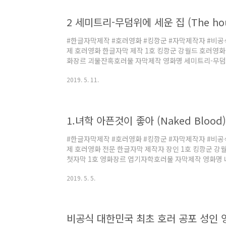
지만 지금 생각 해보면즐거운 추억으로 남는다어째든 
#한글자막제작 #호러영화 #킹깡군 #자막제작자 #비공
제 호러영화 한글자막 제작 1호 킹깡군 강월드 호러영화 
화장르 괴물잔혹호러물 자막제작 영화명 세미트리-무덤위에 세
emetery) 한글자막제작일 2003. 09. 08 영상파일정보
2019. 5. 11.
작후기 영문자막을 직접 번역한 작품이 당시는 내공이 부
"루치오 풀치"의 작품이라는것을 알았다 지금 생각하면
및 의역이 있어그래도 엔딩부에서나름대로 반전을 주었
한글자막제작자 로 킹깡군 강월드 반드시 ..
#한글자막제작 #호러영화 #킹깡군 #자막제작자 #비공
제 호러영화 전문 한글자막 제작자 장인 1호 킹깡군 강월
첫자막 1호 영화장르 엽기자학호러물 자막제작 영화명 
2003. 09. 07 영상파일정보 1CD 678MB (수정
2019. 5. 5.
품 보고 싶은 호러물은 있는데 자막이 없어 본인이 스스
품 초기작이라 힘들었지만 완성 후왠지 모를 성취감을 
마운 작품 호러영화 한글자막제작자로킹깡군 강월드 