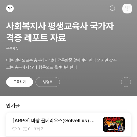
검색하기
티스토리
사회복지사 평생교육사 국가자
격증 레포트 자료
구독자
5
아는 것만으로는 충분하지 않다 적용할줄 알아야만 한다 의지만 갖추
고는 충분하지 않다 행동으로 옮겨야만 한다
구독하기
방명록
신고하기 레이어
열기
인기글
[ARPG] 마왕 골베리우스(Golvellius) 스
테이지1-2-3 공략&맵 (2/7) [아이폰 게임
0
0
조회
7
공략 리뷰]