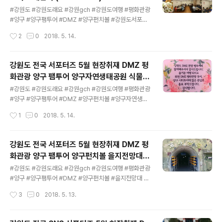
글 내용
강릉 여행갈까? 사진 출처 : 강원도 SNS 서포터즈 서울에
#강원도 #강원도래요 #강원gch #강원도여행 #평화관광
서 강릉 KTX 11분거리서울에서 강원도 강릉으로 가즈아~
#양구 #양구팸투어 #DMZ #양구펀치볼 #강원도서포터
~ 유채꽃으로 물든 강릉생태저류지일출로 보는 도깨비 촬
즈 #식물원 #해단식 강원도 전국 SNS 서포터즈 5월 현장
작성시간
2
0
2018. 5. 14.
영지영진해변요즘 핫한 하슬라아트월드 주문진시장 사진
취재서포터즈 해단식 한국관광공사에서는 DMZ 관광투어
출처 : 강원도 SNS 서포터즈 경포생태저류지 유..
홍보 강화 및 문화 콘텐츠 개발의 일원으로 양구군 시티투
어상품 DMZ 평화통일 팸투어 펀치볼 코스(춘천역~해시
강원도 전국 서포터즈 5월 현장취재 DMZ 평
계~통일관~을지전망대~제4땅굴~양구자연생태공원~춘
화관광 양구 팸투어 양구자연생태공원 식물원
천역)유치하여 준비하고 있으니 여러분들의 많은 신청과
글 내용
(2018.05.11)
참여 부탁드립니다 강원도 전국 SNS 서포터즈 해단식 이
#강원도 #강원도래요 #강원gch #강원도여행 #평화관광
것으로 금일 강원도 전국 서포터즈 5월 현장취재 DMZ 평
#양구 #양구팸투어 #DMZ #양구펀치볼 #양구자연생태
화관광 양구 팸투어 모든 일정 마무리 하고아쉽지만 춘천
공원 #식물원 #평화안보체험 강원도 전국 SNS 서포터즈
작성시간
1
0
2018. 5. 14.
역으로 다시 돌아옵니다 인생은 언제나 빛과 어둠이 공존
5월 현장취재DMZ 평화관광 양구 팸투어 - 양구자연생태
하는 법 사람은 만남이 있으면 언제가는 헤어짐도 있는 법
공원 식물원 2018년 5월 11일 금요일 강원도 양구군 현장
..
취재 및 팸투어 일정 춘천역 -> 양구명품관 -> 양구 해시
강원도 전국 서포터즈 5월 현장취재 DMZ 평
계 -> 맛집 중식양구통일관 -> 을지전망대 -> 제4땅굴체
화관광 양구 팸투어 양구펀치볼 을지전망대
험->양구자연생태식물관 관람 -> 해단식 강원도 전국 SN
글 내용
제4땅굴체험 (2018.05.11)
S 서포터즈 5월 현장취재DMZ 평화관광 양구 팸투어 참
#강원도 #강원도래요 #강원gch #강원도여행 #평화관광
여중입니다 DMZ란?전쟁이나 분쟁 등으로 휴전 상태에 들
#양구 #양구팸투어 #DMZ #양구펀치볼 #을지전망대 #
어간 상호간의 협약에 의해 군사 활동이 금지된 지역을 말
제4땅굴 #평화안보체험 강원도 전국 SNS 서포터즈 5월
작성시간
3
0
2018. 5. 13.
한다. 다른 말로는 중립 지대라고도 부른다 국내전망대 중
현장취재DMZ 평화관광 양구 팸투어 - 양구펀치볼 을지전
최북단에 위치한 을지전망대와 ..
망대 제4땅굴체험 2018년 5월 11일 금요일 강원도 양구
군 현장취재 및 팸투어 일정 춘천역 -> 양구명품관 -> 양