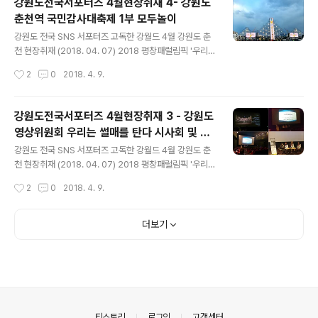
강원도전국서포터즈 4월현장취재 4- 강원도
도 현장취재원 자격으로 참여합니다 강원도 춘천역 특설무
춘천역 국민감사대축제 1부 모두놀이
대에서 4시간 동안 펼쳐진올림픽 성공기념 국민감사 대축
글 내용
제 모두놀이 1부 마치고 어느새 곱디 고운 달이 보이는 저
강원도 전국 SNS 서포터즈 고독한 강월드 4월 강원도 춘
녁이 되었습니다 평생 잊지 못할 2018 평창 동계올림픽
천 현장취재 (2018. 04. 07) 2018 평창패럴림픽 '우리는
페럴림픽 역사의 순간에함께한 국민들과 모든 선수들 숨은
썰매를 탄다' 다큐영화 시사회 및 선수 영화토크2018 평
작성시간
2
0
2018. 4. 9.
영웅 자원봉사자들을 위한 마지막 대축제 올림픽성공기념
창동계올림릭 페럴림픽 성공기념 국민감사 대축제 하나된
국민감사 대축제 2부모두의..
열정! 하나된 강원도! 강원도 전국 SNS 서포터즈 3월 현장
취재에 이어 운영 사무국 (레인디어) 지원에 힘입어 4월에
강원도전국서포터즈 4월현장취재 3 - 강원도
도 현장취재원 자격으로 참여합니다 2018 평창 페럴림픽
영상위원회 우리는 썰매를 탄다 시사회 및 영
아이스하키 첫 동메달 주역강원도청 파라 아이스하키팀 선
글 내용
화토크
수 소속한민수 정승환 유만균 선수 싸인회 우리는 썰매를
강원도 전국 SNS 서포터즈 고독한 강월드 4월 강원도 춘
탄다 영화 시사회 및 영화토크 오후 4시쯤에 현장취재 및
천 현장취재 (2018. 04. 07) 2018 평창패럴림픽 '우리는
영상촬영 마치고 다음 취재를 위해 장소 이동합니다 늦을
썰매를 탄다' 다큐영화 시사회 및 선수 영화토크2018 평
작성시간
2
0
2018. 4. 9.
까봐 평소에는 절대 안타는 택시까지 잡아서급하게 갑니
창동계올림릭 페럴림픽 성공기념 국민감사 대축제 하나된
다.... 바로 춘천역으로 ..
열정! 하나된 강원도! 강원도 전국 SNS 서포터즈 3월 현장
취재에 이어 운영 사무국 (레인디어) 지원에 힘입어 4월에
더보기
도 현장취재원 자격으로 참여합니다 강원도 CGV 춘천명
동점에서 2018 평창 페럴림픽 아이스하키 첫 동메달 주역
강원도청 파라 아이스하키팀 선수 소속한민수 정승환 유만
균 선수 싸인회 1부 행사 훈훈하게 마칩니다 2부 행사로서
강원도, 강원영상위원회, 강원문화제단 주최로 제1회 찾아
가는 영화토크감동 실화 다큐멘터리 '우리는 썰매를 탄다'
의안내
티스토리
로그인
고객센터