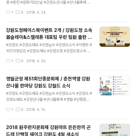
간 : 2018.05.03 ~ 2018.05.06위치 : 강원도 원주시 한
릉 #춘천 #문화가있는날 #강원도산나물 #산나물축제 강
지공원길 151행사장소 : 원주 한지테마파크 일원연 락 처 :
원도 전국 SNS 서포터즈 고독한 강월드 4월 소식 마지막
작성시간
1
0
2018. 4. 24.
033-734-4739홈페이지 : http://www.hanjip..
주 수요일 문화가 있는 날평창 강릉 춘천 강원도 지역 문화
혜택 산나물축제 즐기세요 이미지출처 : 문화가 있는 날 문
화가 있는 날이란?전국 문화시설의 문턱을 낮추고 국민 생
강원도청페이스북이벤트 2개 / 강원도청 소속
활 속 문화 향유를 확산하기 위해 문화융성위원회와 문화
봅슬레이&스켈레톤 대표팀 우린 팀원 출판 사
체육관광부에서 2014년 1월부터 시행하는 매달 마지막
글 내용
인회 / 강원도 강월드 소식
주 수요일을 문화의 날로 제정하는 제도로서 2016년에 문
#강원도 #강원도래요 #강원gch #강원도소식 #이벤트 #
화기본법에 명문으로 근거규정을 두었습니다 이미지출처 :
퀴즈의정답은 #강원도래요 #강원도청 #강원도청소속 #
문화가 있는 날 대한민국 전국에서는 매월 마지막주 수요
사인회 #강원도식품 #강원도사회적기업 강원도 전국 SN
작성시간
1
0
2018. 4. 20.
일은 문화가 있는 날입니다 이번 주 4월 25일 수요일 강릉
S 서포터즈 고독한 강월드 4월 소식 강원도청 페이스북 이
평창 춘천등 강원도 지역 문화 혜택을 ..
벤트 (1) 참여하세요 퀴즈 속 알맞은 강원도의 명소 지역을
맞춰주세요깜짝 퀴즈 이벤트 이미지출처 : 강원도청페이스
영월군청 제51회단종문화제 / 춘천역앞 강원
북 1. 이벤트 참여 방법 - 이벤트 게시물에 좋아요 클릭하시
산나물 한마당 강원도 강월드 소식
고 정답 댓글 남기면 참여완료- 강원도청 페이스북 페이지
글 내용
좋아요 누르면 당첨확률 UP! 2. 이벤트 참여하기 (~4/21
#강원도 #강원도래요 #강원gch #강원도소식 #강원도 #
까지!)https://www.facebook.com/gwdoraeyo/ph
강원도래요 #강원산나물 #산나물축제 #영월 #단종문화
otos/a.101552356592772.2933.10154369659
재 #단종 강원도 전국 SNS 서포터즈 고독한 강월드 4월
작성시간
1
0
2018. 4. 14.
3638/1787337754680882/?type=3 ..
소식 단종에게 길을 묻다제51회 단종문화제 이미지출처 :
단종문화제 홈페이지 강원도 무형문화제 22호로 등록되어
있는 세계유산 장릉에서 단종대왕님께 드리는 유교재례의
2018 원주한지문화제 강원마트 든든한끼 곤
식 단종문화재 "단종에게 길을 묻다는" 올해의 주제로201
드레 단백질 쉐이크 강원도 4월 새소식
8년 4월 27일 부터 4월 29일까지 강원도 영월읍 일원에