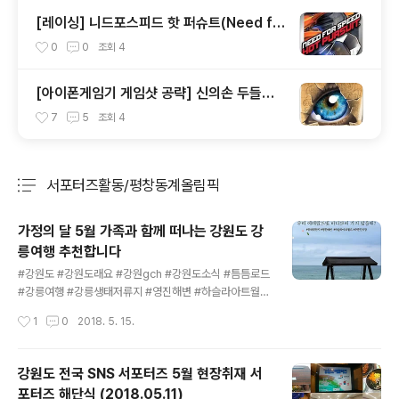
[레이싱] 니드포스피드 핫 퍼슈트(Need fo
r Speed Hot Pursuit) 공략 (1/2)
0
0
조회
4
[아이폰게임기 게임샷 공략] 신의손 두들갓 1
93개 물질 생성 공략 (Doodle God)
7
5
조회
4
서포터즈활동/평창동계올림픽
분류 전체보기
주요 글 목록
가정의 달 5월 가족과 함께 떠나는 강원도 강
릉여행 추천합니다
글 내용
#강원도 #강원도래요 #강원gch #강원도소식 #틈틈로드
#강릉여행 #강릉생태저류지 #영진해변 #하슬라아트월드
#주문진시장 강원도 전국 SNS 서포터즈 고독한 강월드 5
작성시간
1
0
2018. 5. 15.
월 소식 가정의 달 5월 가족과 함께 떠나는 강원도 강릉여
행 가즈아~~강릉생태저류지 영진해변 하슬라아트월드 주
문진시장 가정의 달 5월을 맞이하여부모님과 자녀들이 함
강원도 전국 SNS 서포터즈 5월 현장취재 서
께 손을 잡고 행복한 여행 되시라고5월 강원도 강릉 여행
포터즈 해단식 (2018.05.11)
정보를 여러분께 미리 알려드립니다 우리 가족들 당일치기