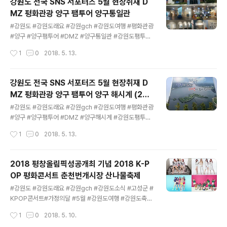
강원도 전국 SNS 서포터즈 5월 현장취재 D
구 해시계 -> 맛집 중식양구통일관 -> 을지전망대 -> 제4
MZ 평화관광 양구 팸투어 양구통일관
땅굴체험->양구자연생태식물관 관람 -> 해단식 강원도
글 내용
전국 SNS 서포터즈 5월 현장취재DMZ 평화관광 양구 팸
#강원도 #강원도래요 #강원gch #강원도여행 #평화관광
투어 참여중입니다 DMZ란?전쟁이나 분쟁 등으로 휴전 상
#양구 #양구팸투어 #DMZ #양구통일관 #강원도팸투어
태에 들어간 상호간의 협약에 의해 군사 활동이 금지된 지
#강원도서포터즈 강원도 전국 SNS 서포터즈 5월 현장취
작성시간
1
0
2018. 5. 13.
역을 말한다. 다른 말로는 중립 지대라고도 부른다 평화통
재DMZ 평화관광 양구 팸투어 - 양구통일관 2018년 5월
일을 염원하는 양구통일관 관람 ..
11일 금요일 강원도 양구군 현장취재 및 팸투어 일정춘천
역 -> 양구명품관 -> 양구 해시계 -> 맛집 중식양구통일
강원도 전국 SNS 서포터즈 5월 현장취재 D
관 -> 을지전망대 -> 제4땅굴체험->양구자연생태식물관
MZ 평화관광 양구 팸투어 양구 해시계 (201
관람 -> 해단식 강원도 전국 SNS 서포터즈 5월 현장취재
글 내용
8.05.11)
DMZ 평화관광 양구 팸투어 참여중입니다 강원도 양구의
#강원도 #강원도래요 #강원gch #강원도여행 #평화관광
랜드마크 해시계 관람 및 촬영을 마치고 금강산도 식후경
#양구 #양구팸투어 #DMZ #양구해시계 #강원도팸투어
중식을 먹기 위해 양구 맛집 이동합니다 강원도 맛집 양구
#강원도서포터즈 강원도 전국 SNS 서포터즈 5월 현장취
작성시간
1
0
2018. 5. 13.
한우타운에서 중식으로 최상급 고기를 넣은 한우갈비탕을
재DMZ 평화관광 양구 팸투어 - 양구 랜더마크 해시계 20
먹습니다 대한민국 사람은 밥심으..
18년 5월 11일 금요일 일정춘천역 -> 양구명품관 -> 양구
해시계 -> 맛집 중식양구통일관 -> 을지전망대 -> 제4땅
2018 평창올림픽성공개최 기념 2018 K-P
굴체험->양구자연생태식물관 관람 -> 해단식 강원도 양
OP 평화콘서트 춘천번개시장 산나물축제
구군 현장취재 및 팸투어 참여하다 강원도 전국 SNS 서포
글 내용
터즈 2월 평창동계올림픽 팸투어 (1박 2일) 이어 5월 DM
#강원도 #강원도래요 #강원gch #강원도소식 #고성군 #
Z 평화관광 양구 팸투어를 시작합니다 비록 2월 팸투어 참
KPOP콘서트#가정의달 #5월 #강원도여행 #강원도축제
여는 못했지만 하늘이 도와여러가지 의미가 있는 5월 팸투
#2018평화콘서트#춘천번개시장 #산나물축제 강원도 전
작성시간
1
0
2018. 5. 10.
어에 필자는 참여합니다 팸투어 집합 시간을 맞추기 위해
국 SNS 서포터즈 고독한 강월드 5월 소식 가정의 달 5월