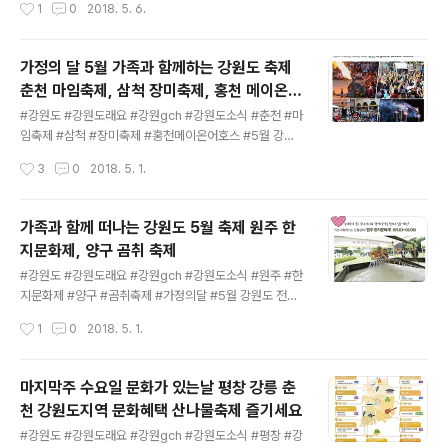
작성시간
1
0
2018. 5. 6.
선 KTX 개통 시승식 오찬메뉴로 선정되어문재인 대통령
S 서포터즈 고독한 강월드 5월 소식 2018평창동계올림픽
이 극찬한 평창올림픽 대표 메뉴‘강원나물밥 도시락..
감동과 열정 그리고 문화올림픽 축제는 오늘도 계속됩니다
2018 K-POP 평화콘서트 이미지출처 : 강원도청 페이스
가정의 달 5월 가족과 함께하는 강원도 축제
북 새롭게 탄생한 강원도 평화지역 기념으로DMZ군장병
춘천 마임축제, 삼척 장미축제, 홍천 메이온어
과 함께하는 '2018 K-POP 평화콘서트가 열립니다선착
글 내용
호스
순 무료입장이오니 여러분들의 많은 참여와 관심 부탁드립
#강원도 #강원도래요 #강원gch #강원도소식 #춘천 #마
니다 이미지출처 : 강원도청 페이스북 일정 : 2018년 5월
임축제 #삼척 #장미축제 #홍천메이온어호스 #5월 강원
6일 오후8시장소 : 강원도 양구군 레포츠공원 일원입장 :
도 전국 SNS 서포터즈 고독한 강월드 5월 소식 가정의 달
작성시간
3
0
2018. 5. 1.
오후 6시부터 선착순 좌석 무료 입장출연 : 루나 더보이즈
5월 가족과 함께 떠나는 강원도 5월 축제 가즈아~~ 춘천
사무엘 에이프릴 브레이브걸스 ..
마임축제, 삼척 장미축제, 홍천 메이온어호스 가정의 달 5
월을 맞이하여부모님과 자녀들이 함께 손을 잡고 행복한
가족과 함께 떠나는 강원도 5월 축제 원주 한
여행 되시라고강원도 5월의 축제 소식을 여러분께 미리 알
지문화제, 양구 곰취 축제
려드립니다 자세한 축제내용과 날짜는 아래를 참고하세요
글 내용
강원도로 가즈아~~ 홍천 메이온어호스 2018 행사기간 :
#강원도 #강원도래요 #강원gch #강원도소식 #원주 #한
2018.05.19 ~ 2018.05.21위치 : 강원도 홍천 강원도 홍
지문화제 #양구 #곰취축제 #가정의달 #5월 강원도 전국
천군 서면 팔봉리 1278-11행사장소 : 소노펠리체 승마클
SNS 서포터즈 고독한 강월드 5월 소식 가정의 달 5월 가
작성시간
1
0
2018. 5. 1.
럽 메이온어호스는 대한민국 최대의 승마 페스티벌입니다!
족과 함께 떠나는 강원도 5월 축제 가즈아~~ 원주 한지문
국내를 대표하는 승..
화제, 양구 곰취 축제 이미지 출처 : 강원도청 페이스북 가
정의 달 5월을 맞이하여부모님과 자녀들이 함께 손을 잡고
마지막주 수요일 문화가 있는날 평창 강릉 춘
행복한 여행 되시라고강원도 5월의 축제 소식을 여러분께
천 강원도지역 문화혜택 산나물축제 즐기세요
미리 알려드립니다 자세한 축제내용과 날짜는 아래를 참고
글 내용
하세요강원도로 가즈아~~ 원주 한지문화제 2018 행사기
#강원도 #강원도래요 #강원gch #강원도소식 #평창 #강