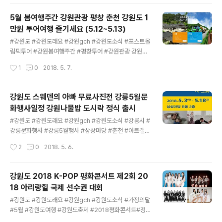
새벽부터 부산에서 고속버..
을 맞이하여 사랑스러운 가족들과 함께 강원도 지역으로
여행오셔서 문화올림픽 축제를 즐기세요 2018 평창올림
5월 봄여행주간 강원관광 평창 춘천 강원도 1
픽 성공개최 기념2018 K-POP 평화콘서트 (5.12 고성종
만원 투어여행 즐기세요 (5.12~5.13)
합체육관) 이미지출처 강원도청 페이스북 2018 평창올림
글 내용
픽성공개최 기념으로 5월 6일에 이어 5월 12일 강원도 고
#강원도 #강원도래요 #강원gch #강원도소식 #포스트올
성군에서DMZ군장병과 함께하는 2018 K-POP 평화콘
림픽투어 #강원봄여행주간 #평창투어 #강원관광 강원도
서트가 열립니다선착순 무료입장이오니 여러분들의 많은
전국 SNS 서포터즈 고독한 강월드 5월 소식 5월 봄여행
작성시간
1
0
2018. 5. 7.
참여와 관심 부탁드립니다 이미지출처 강원도청 페이스북
주간 강원관광 평창 춘천 강원도 1만원 투어여행 즐기세요
일정 2018년 5월 12일 (토) 오후6..
끝나지 않은 평창올림픽의 감동 재현 5월 봄여행주간을 맞
이하여 강원관광에서는 포스트올림픽투어 및 푸드 버킷리
강원도 스웨덴의 아빠 무료사진전 강릉5월문
스트 투어강원도여행을 준비했습니다 이미지출처 : 강원관
화행사일정 강원나물밥 도시락 정식 출시
광 평창 포스트올림픽투어일자 : 5월 13일 (일)인원 : 40
글 내용
명 (선착순 예약)비용 : 1만원현장에서 강원상품권 1만원
#강원도 #강원도래요 #강원gch #강원도소식 #강릉시 #
증정 이미지출처 : 강원관광 평창 포스트올림픽투어 코스
강릉문화행사 #강릉5월행사 #상상마당 #춘천 #아트갤러
서울역 집결오대산 월정사 / 에디슨과학박물관중식 산춘
리 #사진 #전시 #스웨덴 #아빠#강원나물밥도시락 #문재
작성시간
2
0
2018. 5. 6.
산채정식알펜시아 리조트투어 / 대관령 하늘목장 및 체험
인 #평창올림픽대표메뉴 강원도 전국 SNS 서포터즈 고독
서울역 도착 이미지출처 : 강원관광 강원도 ..
한 강월드 5월 소식 가정의 달 5월을 맞이하여 사랑스러운
가족들과 함께 강원도 지역으로 여행오셔서 문화올림픽 축
강원도 2018 K-POP 평화콘서트 제2회 20
제를 즐기세요 빙상의 도시 강원도 강릉시 5월 문화행사
18 아리랑힐 국제 선수권 대회
일정표 강원도 강릉시 5월 문화행사 일정표 보시고2018
글 내용
평창동계올림픽 페럴림픽 빙상의 도시에서강원도 5월 여
#강원도 #강원도래요 #강원gch #강원도소식 #가정의달
행 축제를 마음껏 즐기세요 문재인 대통령이 극찬한강원나
#5월 #강원도여행 #강원도축제 #2018평화콘서트#정
물밥 도시락 정식 출시 맛나고 건강한 강원을 맛보다!!강릉
선 #페스티벌 #다운힐 #익스트림스포츠 강원도 전국 SN