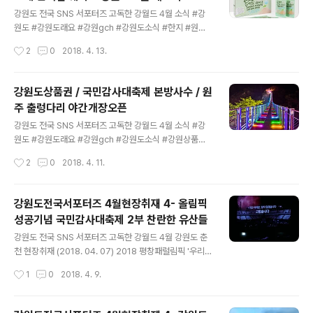
글 내용
서 2박 3일 동안 전통문화 행사가 펼쳐집니다 세계문화유
강원도 전국 SNS 서포터즈 고독한 강월드 4월 소식 #강
산으로 인정받은 올해 51회를 맞는 단종문화재 문화행사
원도 #강원도래요 #강원gch #강원도소식 #한지 #원주
와 문화체험에 가족 연인 친구들 참여하세요 - 단종국장 영
한지문화제 #강원도식품 #강원도사회적기업#푸른솔푸드
작성시간
2
0
2018. 4. 13.
산대재 재현행사- 칡으로 만든 칡줄행렬, 줄다리기 행사-
#든든한끼 2018 원주한지문화제 이미지출처 : 한지문화
정순왕후 선발대회- KBS 단종문화제 특..
제 원주한지문화제는 전통한지의 모든 것을 만날 수 있습
니다. 제 20회 한지문화제 원주한지, 세계를 품다!날짜 : 2
강원도상품권 / 국민감사대축제 본방사수 / 원
018년 5월 3일(목) ~ 5월 6일(일) 장소 : 한지테마파크 일
주 출렁다리 야간개장오픈
원 한지문화상품 개발하기 위한 다양한 행사를 합니다 한
글 내용
민국한지대전, 한지 아트 웨어전,,한국한지작가초대전 아
강원도 전국 SNS 서포터즈 고독한 강월드 4월 소식 #강
리랑TV 통하여 세계각국에 한지패션 방송 이미지출처 : 한
원도 #강원도래요 #강원gch #강원도소식 #강원상품권
지문화제 축제 참가자를 위한 다양한 참여 프로그램 있습
#강원도사회적기업#춘천 #불꽃쇼 #국민감사대축제 #개
작성시간
2
0
2018. 4. 11.
니다 한지뜨기, 한지목판화, 한 지엽서 만들기, 한지공예품
막불꽃쇼#강원도청소속선수단등장 #초청가수공연 #이승
만들기 등 60여 가지의 체험 ..
철 #우주소녀#원주 #소금산 #출렁다리 #야간개장 지역
경제 살리는 강원상품권 이미지출처 : 강원상품권 지역경
강원도전국서포터즈 4월현장취재 4- 올림픽
제 침체의 주 원인인 매년 약 4조원 규모의 지역자금 외부
성공기념 국민감사대축제 2부 찬란한 유산들
유출을 막고 지역경제를 활성화하기 위해 발행하는 상품권
글 내용
으로 도내 사용점에서 현금처럼 사용이 가능합니다. 첨단
강원도 전국 SNS 서포터즈 고독한 강월드 4월 강원도 춘
위ㆍ변조 방지기술이 적용된 안전한 상품권Gang Won은
천 현장취재 (2018. 04. 07) 2018 평창패럴림픽 '우리는
세계 최고 수준의 보안디자인 및 인쇄기술을 보유한 한국
썰매를 탄다' 다큐영화 시사회 및 선수 영화토크2018 평
작성시간
1
0
2018. 4. 9.
조폐공사에서 제작된 상품권으로 숨은그림, 홀로그램띠,
창동계올림릭 페럴림픽 성공기념 국민감사 대축제 하나된
형광인쇄, 미세문자, 스마트씨 등 9가지의 특수 보안기술
열정! 하나된 강원도! 강원도 전국 SNS 서포터즈 3월 현장
이..
취재에 이어 운영 사무국 (레인디어) 지원에 힘입어 4월에