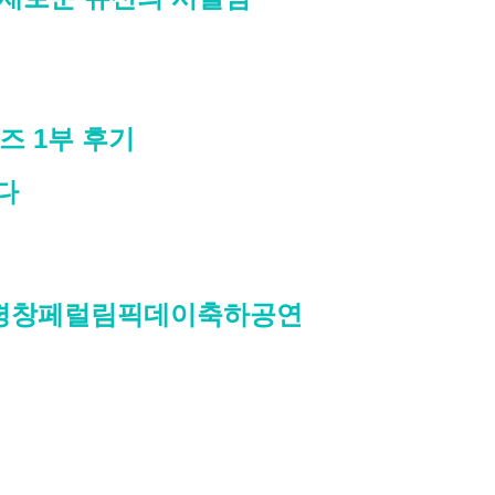
즈 1부 후기
하다
8 평창페럴림픽데이축하공연