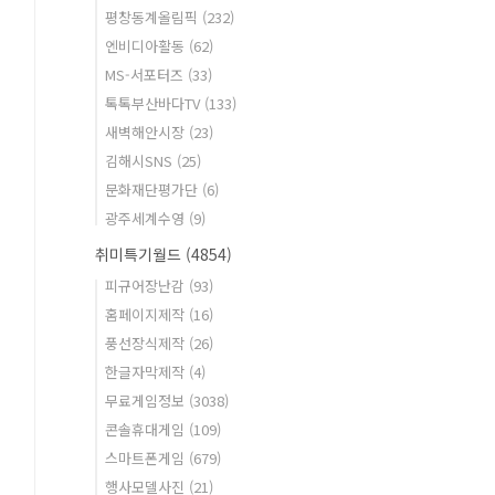
평창동계올림픽
(232)
엔비디아활동
(62)
MS-서포터즈
(33)
톡톡부산바다TV
(133)
새벽해안시장
(23)
김해시SNS
(25)
문화재단평가단
(6)
광주세계수영
(9)
취미특기월드
(4854)
피규어장난감
(93)
홈페이지제작
(16)
풍선장식제작
(26)
한글자막제작
(4)
무료게임정보
(3038)
콘솔휴대게임
(109)
스마트폰게임
(679)
행사모델사진
(21)