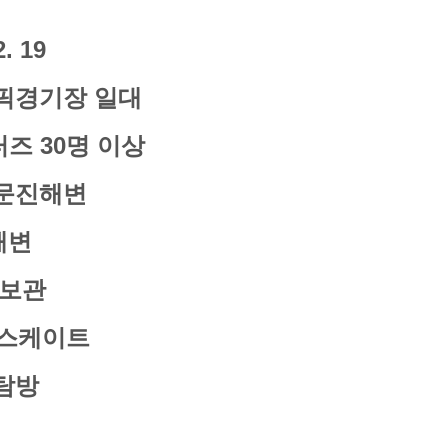
2. 19
림픽경기장 일대
터즈 30명 이상
주문진해변
해변
보관
스케이트
탐방