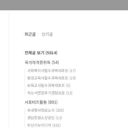
최근글
인기글
전체글 보기
(5814)
국가자격증취득
(54)
사회복지사필수과목레포트
(17)
평생교육사필수과목레포트
(19)
보육교사필수과목레포트
(5)
자소서면접후기경험모음
(12)
서포터즈활동
(891)
국내행사정보소식
(255)
경남창원소상공인
(12)
부산시뉴미디어
(101)