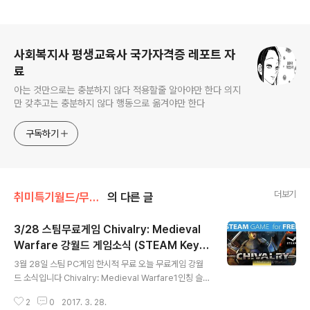
로그 정보
사회복지사 평생교육사 국가자격증 레포트 자
료
아는 것만으로는 충분하지 않다 적용할줄 알아야만 한다 의지
만 갖추고는 충분하지 않다 행동으로 옮겨야만 한다
구독하기
더보기
취미특기월드/무료게임정보
의 다른 글
3/28 스팀무료게임 Chivalry: Medieval
Warfare 강월드 게임소식 (STEAM Key f
글 내용
or FREE)
3월 28일 스팀 PC게임 한시적 무료 오늘 무료게임 강월
드 소식입니다 Chivalry: Medieval Warfare1인칭 슬래
셔 멀티플레이 고어 액션 이번주 주말부터 4월의 시작입니
2
0
2017. 3. 28.
다아름다운 벚꽃축제 잘 보내시고요 좋은날 게임도 즐기시