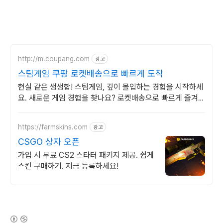
http://m.coupang.com
광고
스팀게임 쿠팡 로켓배송으로 빠르게 도착
현실 같은 생생함! 스팀게임, 깊이 몰입하는 경험을 시작하세
요. 새로운 게임 경험을 찾나요? 로켓배송으로 빠르게 즐겨보
세요.
https://farmskins.com
광고
CSGO 상자 오픈
가입 시 무료 CS2 스타터 패키지 제공. 쉽게
스킨 구매하기. 지금 등록하세요!
(새창열림)