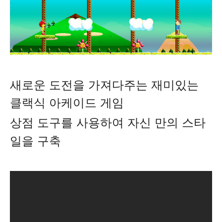
새로운 도전을 가져다주는 재미있는
클랙식 아케이드 게임
상점 도구를 사용하여 자신 만의 스타
일을 구축