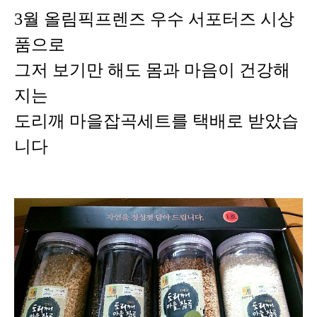
3월 올림픽프렌즈 우수 서포터즈 시상
품으로
그저 보기만 해도 몸과 마음이 건강해
지는
도리깨 마을잡곡세트를
택배로 받았습
니다