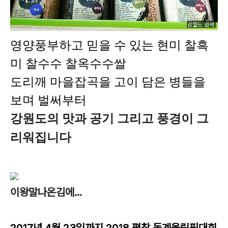
영양풍부하고 믿을 수 있는 현미 찰흑
미 찰수수 찰옥수수쌀
도리깨 마을잡곡을 고이 담은 병들을
보며 벌써부터
강원도의 맛과 공기 그리고 풍경이 그
리워집니다
이왕말나온김에...
2017년 4월 23일까지 2018 평창 동계올림픽대회