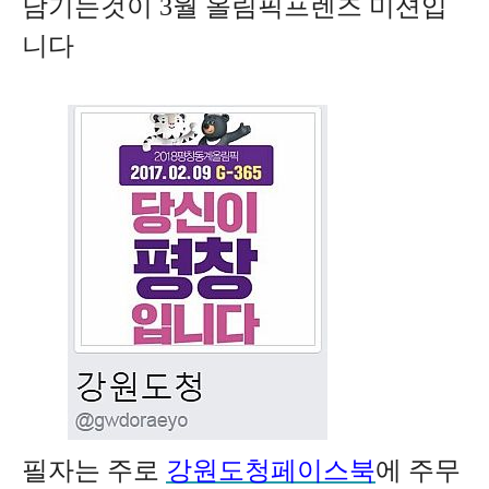
남기는것이 3월
올림픽프렌즈 미션입
니다
필자는 주로
강원도청페이스북
에 주무