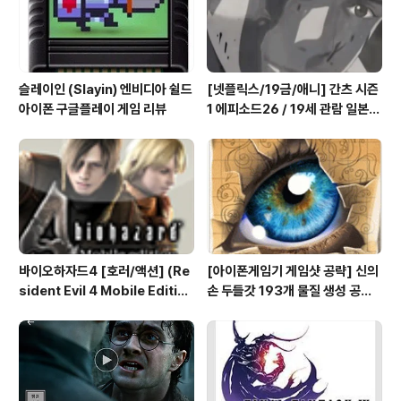
슬레이인 (Slayin) 엔비디아 쉴드
[넷플릭스/19금/애니] 간츠 시즌
아이폰 구글플레이 게임 리뷰
1 에피소드26 / 19세 관람 일본
애니메이션 시청
바이오하자드4 [호러/액션] (Re
[아이폰게임기 게임샷 공략] 신의
sident Evil 4 Mobile Editio
손 두들갓 193개 물질 생성 공략
n) 아이폰 안드로이드
(Doodle God)