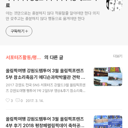
료
아는 것만으로는 충분하지 않다 적용할줄 알아야만 한다 의지
만 갖추고는 충분하지 않다 행동으로 옮겨야만 한다
구독하기
더보기
서포터즈활동/평창동계올림픽
의 다른 글
올림픽여행 강원도팸투어 3월 올림픽프렌즈
5부 참소리축음기 에디슨과학박물관 견학 후
글 내용
기 / 강원도 전국 SNS 서포터즈 강철현
2017 강원도 전국 SNS 서포터즈 강월드3월 올림픽프렌
즈 강원도여행 팸투어 1박 2일5부 영상&후기 참소리축음
기 에디슨과학박물관 견학 일시 : 2017. 03. 04 ~ 2017.
3
0
2017. 3. 14.
03. 05장소 : 강원도 평창 강릉 경기장 일대대상 : 강원도
전국 SNS 서포터즈 30명 이상일정 : 제3회 2018 평창
패럴림픽 데이 개최 참관 (3/4) 2017 세계휠체어컬링선
올림픽여행 강원도팸투어 3월 올림픽프렌즈
수권대회 개막식 취재 (3/4) 강릉 참소리축음기 에디슨과
학박물관 견학 (3/4) 강원도 전국 SNS 서포터즈 간담회
4부 후기 2018 평창페럴림픽데이 축하공연