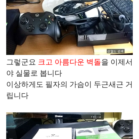
그렇군요
크고 아름다운 벽돌
을 이제서
야 실물로 봅니다
이상하게도 필자의 가슴이 두근새근 거
립니다