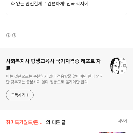
화 없는 안전결제로 간편하게! 전국 각지에서
올라오는 전국구 최다 상품 매일 10만 개 이
상의 신규 상품 업로드
(새창열림)
로그 정보
사회복지사 평생교육사 국가자격증 레포트 자
료
아는 것만으로는 충분하지 않다 적용할줄 알아야만 한다 의지
만 갖추고는 충분하지 않다 행동으로 옮겨야만 한다
구독하기
더보기
취미특기월드/콘솔휴대게임
의 다른 글