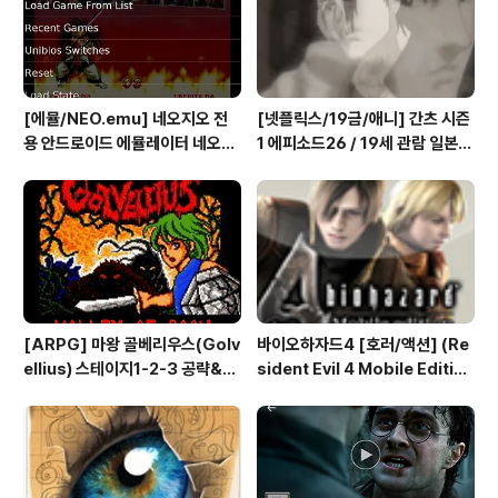
능해 의외로 다양한 액션으로 아케이드 재미를 느낄 수 있
습니다 저렴한 가격 2..
[에뮬/NEO.emu] 네오지오 전
[넷플릭스/19금/애니] 간츠 시즌
용 안드로이드 에뮬레이터 네오지
1 에피소드26 / 19세 관람 일본
오 에뮬 (NEO.emu게임폰 플스
애니메이션 시청
폰 테이크HD Android Emul G
ame)
[ARPG] 마왕 골베리우스(Golv
바이오하자드4 [호러/액션] (Re
ellius) 스테이지1-2-3 공략&맵
sident Evil 4 Mobile Editio
(2/7) [아이폰 게임 공략 리뷰]
n) 아이폰 안드로이드