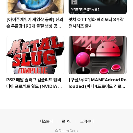
[아이폰게임기 게임샷 공략] 신의
왓챠 OTT 영화 해리포터 8부작
손 두들갓 193개 물질 생성 공략
전시리즈 출시
(Doodle God)
PSP 메탈 슬러그 컴플리트 엔비
[구글/무료] MAME4droid Re
디아 프로젝트 쉴드 (NVIDIA SH
loaded (마메4드로이드 리로디
IELD PSP METAL SLUG CO
드 1.3.2) MAME 0.139 Full bi
MPLETE PPSSPPGOLD 0.
os & rooms 게임폰
8.1)
의안내
티스토리
로그인
고객센터
© Daum Corp.