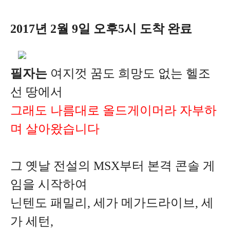
2017년 2월 9일 오후5시 도착 완료
필자는
여지껏 꿈도 희망도 없는 헬조
선 땅에서
그래도
나름대로 올드게이머라 자부하
며 살아왔습니다
그 옛날 전설의 MSX부터 본격 콘솔 게
임을 시작하여
닌텐도 패밀리,
세가 메가드라이브, 세
가 세턴,