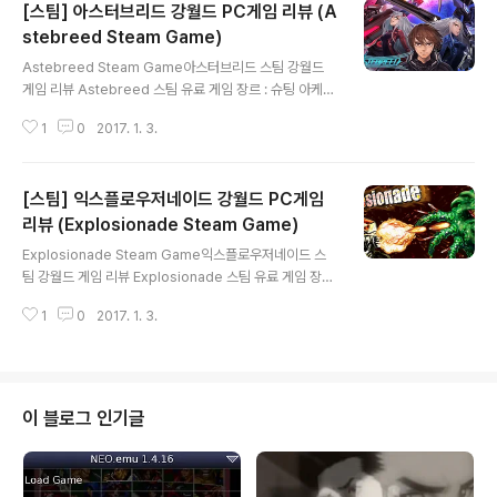
[스팀] 아스터브리드 강월드 PC게임 리뷰 (A
stebreed Steam Game)
글 내용
Astebreed Steam Game아스터브리드 스팀 강월드
게임 리뷰 Astebreed 스팀 유료 게임 장르 : 슈팅 아케이
드 인디게임 평점 : 매우 좋음한글 지원 : 미지원 (영어 / 유
1
0
2017. 1. 3.
저한글DB)게임 패드 : 지원 (진동 지원) GTX850M 게이
밍노트북 & 엑박360게임패드아스터브리드 스팀 게임 플
레이 했습니다 다양한 시점으로 진행되는 콘솔 수준의 완
[스팀] 익스플로우저네이드 강월드 PC게임
성도를 자랑하는슈팅 아케이드 스팀 게임입니다 비록 인디
게임으로 분류는 되어있지만 직접 플레이 하면플스포 엑스
리뷰 (Explosionade Steam Game)
글 내용
원 콘솔 수준의 3D 그래픽과 슈팅 장르의 뛰어난 완성도와
Explosionade Steam Game익스플로우저네이드 스
진짜 오락적 재미를 체험할 수 있는 시원하고 박력 넘치는
팀 강월드 게임 리뷰 Explosionade 스팀 유료 게임 장르
오락실의 그 기분이 절로 납니다 슈팅 장르에 충실하면서
: 인디 액션 협동플레이게임 평점 : 좋음한글 지원 : 미지원
도 스테이지 중간마다 변화되는종스크롤 횡스크롤 3인칭
1
0
2017. 1. 3.
(영어)게임 패드 : 지원 GTX850M 게이밍노트북 & 엑박
등 역동적이고 다양한 시..
360게임패드익스플로우저네이드 스팀 게임 플레이 했습
니다 보글보글 유사한 한정된 스테이지에서 진행되는 슈팅
& 액션 아케이드 스팀 게임입니다 네발(?) 달린 탱크 비슷
한 메카딕를 듀얼스틱으로 조작하여 각 스테이지마다 존재
이 블로그 인기글
하는 적들을 제거하거나 출구를 파괴해탈출하면 됩니다 쏘
고 점프하고 날고 폭탄을 던져 지형을 파괴하며 위험시방
어까지 칠 수 있으며 아날로그 스틱으로 360도 공격도 가