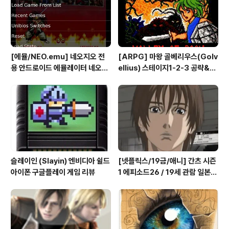
석2015/11/14 - [서포터즈활동/엔비디아쉴드] - 지스타
2015 엔비디아프렌즈 ..
[에뮬/NEO.emu] 네오지오 전
[ARPG] 마왕 골베리우스(Golv
용 안드로이드 에뮬레이터 네오지
ellius) 스테이지1-2-3 공략&맵
오 에뮬 (NEO.emu게임폰 플스
(2/7) [아이폰 게임 공략 리뷰]
폰 테이크HD Android Emul G
ame)
슬레이인 (Slayin) 엔비디아 쉴드
[넷플릭스/19금/애니] 간츠 시즌
아이폰 구글플레이 게임 리뷰
1 에피소드26 / 19세 관람 일본
애니메이션 시청