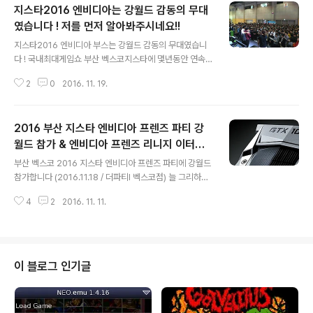
지스타2016 엔비디아는 강월드 감동의 무대
였습니다 ! 저를 먼저 알아봐주시네요!!
글 내용
지스타2016 엔비디아 부스는 강월드 감동의 무대였습니
다 ! 국내최대게임쇼 부산 벡스코지스타에 몇년동안 연속
으로 개근한덕에본인도 제법 잔뼈가 굵어졌는지(?) 엔비디
2
0
2016. 11. 19.
아 박과장님을 비롯하여 엔비디아코리아 여러 직원분들이
먼저 저를 알아봐주시고 반갑게 맞이해주시는군요.. 필자
의 메인 아이템인 엔비디아 쉴드 그리고 쉴드 태블릿을 비
2016 부산 지스타 엔비디아 프렌즈 파티 강
롯해엔비디아프렌즈 초창기 멤버로서 진심으로 감사합니
다 특히 제일 감동받은게 구석에서 촬영하고 있는 필자를
월드 참가 & 엔비디아 프렌즈 리니지 이터널
글 내용
먼저 알아보시고한걸음에 먼저 달려와서 필자의 이름까지
CBT 이벤트 (2016.11.18 / 더파티I 벡스코
부산 벡스코 2016 지스타 엔비디아 프렌즈 파티에 강월드
불러주시고 반갑게 안아주시는엔비디아코리아 이용덕 지
점)
참가합니다 (2016.11.18 / 더파티I 벡스코점) 늘 그리하듯
사장님을 보고 비록 그 자리에서는 표현은 못했지만 정말
이 2016 엔비디아 프렌즈에 참가하기 위해서 재빨리 신청
마음속 깊이 감동받고 정말 행복했습니다.... 엔비디아분들
4
2
2016. 11. 11.
은 하였으나 조금은 두렵기도 하였습니다 엔비디아 전국의
너무나도 감사합니다! 눈물! 감격! 여운! 내일부터 지스타2
수많은 열렬팬들뿐만 아니라일반인(?)들도 엔비디아 프렌
016..
즈 파티에정말 많이들 신청하셔서 어쩌면 파티에 탈락 할
수도 있는 상황이였습니다 하지만 필자는 끝내 해냈습니다
초창기부터 지금까지 엔비디아프렌즈에서지포스 게임무료
이 블로그 인기글
정보를 비롯한 쉴드 게임 리뷰등꾸준히 활동해 온 결과 오
늘 그 열매를 맺습니다 과거를 돌이켜 보면 필자로서는 20
15년 11월 지스타 엔비디아 프렌즈 패키지 당첨 및 파티 참