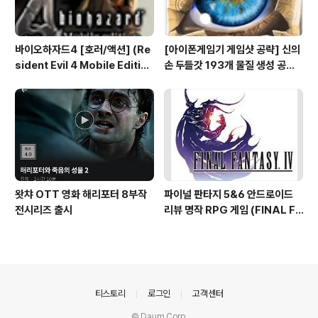
바이오하자드4 [호러/액션] (Re
[아이폰게임기 게임샷 공략] 신의
sident Evil 4 Mobile Editio
손 두들갓 193개 물질 생성 공략
n) 아이폰 안드로이드
(Doodle God)
왓챠 OTT 영화 해리포터 8부작
파이널 판타지 5&6 안드로이드
전시리즈 출시
리뷰 명작 RPG 게임 (FINAL FA
NTASY V & VI ) 테그라노트7
의안내
티스토리
로그인
고객센터
© Daum Corp.