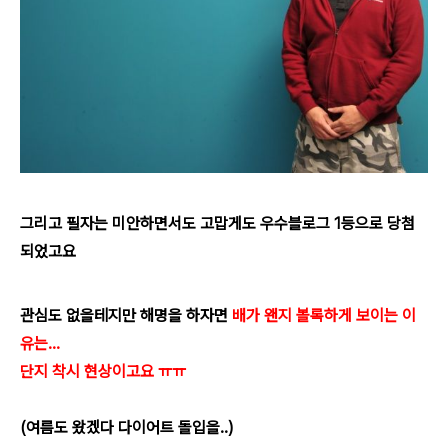
그리고 필자는 미안하면서도 고맙게도 우수블로그 1등으로 당첨
되었고요
관심도 없을테지만 해명을 하자면
배가 왠지
볼록하게 보이는 이
유는
...
단지 착시 현상
이고요 ㅠㅠ
(여름도 왔겠다 다이어트 돌입을..)