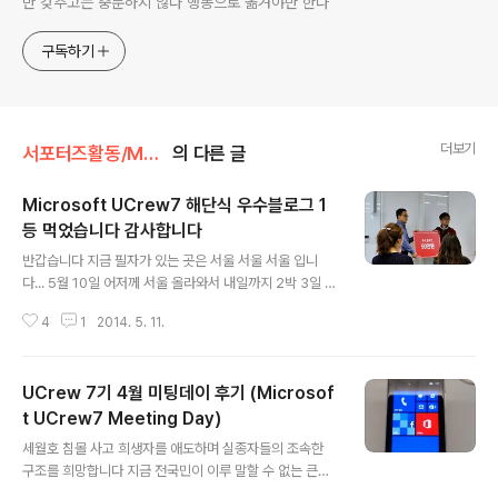
만 갖추고는 충분하지 않다 행동으로 옮겨야만 한다
구독하기
더보기
서포터즈활동/MS-서포터즈
의 다른 글
Microsoft UCrew7 해단식 우수블로그 1
등 먹었습니다 감사합니다
글 내용
반갑습니다 지금 필자가 있는 곳은 서울 서울 서울 입니
다... 5월 10일 어저께 서울 올라와서 내일까지 2박 3일 일
정으로 서울에 있을 예정입니다 잠자리는 친구덕에 전혀
4
1
2014. 5. 11.
불편함이 없고요 플삼 게임기도 있어 좋네요 ㅋㅋ 5월 10
일 당일 김해고속버스 터미널에서 서울터미널까지 첫차로
출발합니다 10일전에 승차권을 미리 구매했습니다 지방에
UCrew 7기 4월 미팅데이 후기 (Microsof
서 MS 해단식 참석하신 분들은 소정의 차비까지 지원해주
니 매우 고맙더군요 오전11시경에 서울 도착 서울지하철을
t UCrew7 Meeting Day)
글 내용
타고 광화문역에 내려서 한국마이크로소프트사 본사에 가
세월호 침몰 사고 희생자를 애도하며 실종자들의 조속한
는도중에 노란리본을 마음속에 새겨봅니다 한국마이크로
구조를 희망합니다 지금 전국민이 이루 말할 수 없는 큰슬
소프트사 본사 건물이 눈 앞에 보입니다 필자가 서울에서
픔과 고통에 빠져있습니다 이런 상황에 UCrew 7기 4월