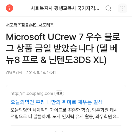
검색하기
사회복지사 평생교육사 국가자격증 레포트 자료
티스토리
서포터즈활동/MS-서포터즈
Microsoft UCrew 7 우수 블로
그 상품 금일 받았습니다 (델 베
뉴8 프로 & 닌텐도3DS XL)
강월드검색
2014. 5. 16. 14:41
http://m.coupang.com
광고
오늘의명언 쿠팡 나만의 취미로 채우는 일상
오늘의명언 체계적인 가이드로 꾸준한 학습, 와우회원 캐시
적립으로 더 알뜰하게. 도서 인지력 유지 활동, 와우회원 30
일 무료반품으로 부담 없이 경험하세요.