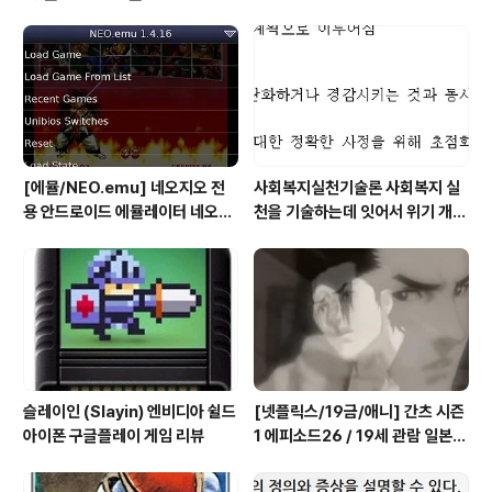
에서 원도우8.1 태블릿 PC 삼성 아티브 탭3 협찬 받았습
니다 2014년 3월 30일 일요일 원도우8.1 앱 아케이드 게
임 슈퍼배드 미니언 러쉬 (Despicable Me Minion Rus
h) 무료 게임 리뷰 시작합니다 ..
[에뮬/NEO.emu] 네오지오 전
사회복지실천기술론 사회복지 실
용 안드로이드 에뮬레이터 네오지
천을 기술하는데 잇어서 위기 개입
오 에뮬 (NEO.emu게임폰 플스
모델의 사례 한가지를 들고, 사례
폰 테이크HD Android Emul G
개입 과정을 설명하시오
ame)
슬레이인 (Slayin) 엔비디아 쉴드
[넷플릭스/19금/애니] 간츠 시즌
아이폰 구글플레이 게임 리뷰
1 에피소드26 / 19세 관람 일본
애니메이션 시청