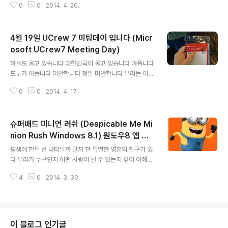
가장 많이 가 본 건물이 되어버렸군요 UCrew 풍선들이
0
0
2014. 4. 20.
팀미팅데이 후기를 오해없이 조심스레 다루어야 할테고 M
해단식 분위기를 띄워주고 있습니다 기념으로 풍선 ..
S부장님 당부 말씀도 있고해서 짧게 마치도록 하겠습니다
UCrew 7기 4월 미팅데이 후기 (Microsoft UCrew7
4월 19일 UCrew 7 미팅데이 입니다 (Micr
Meeting Day) 4월 19일 UCrew 7기 4월 팀미팅데이
참여하기 위해서 아침 일찍 서울행 고속버스를 타고 출발
osoft UCrew7 Meeting Day)
글 내용
합니다 미팅데이란 쉽게 UCrew 7기 공식 조모임 날입니
하늘도 울고 있습니다 대한민국이 울고 있습니다 아픕니다
다 오후1시쯤 터미널역에서 광화문역까지 서울지하철 타
모두가 아픕니다 미안합니다 정말 미안합니다 우리는 이날
고 더케이트윈타워 한국마이크로소프트 도착했습니다 MS
을 기억해야합니다 사랑하는 그들을 기억해야합니다 다시
부장님께서도 여러차례 고민하셨지만 UCrew 7기 4월 팀
0
0
2014. 4. 17.
는 이런 일이 일어나면 안됩니다 모두의 잘못입니다 우리
미팅데이는 UCrew 7기..
의 잘못입니다 가시는 길 편안하시기를 바랍니다 이세대
어른들은 반성해야합니다 과오를 깨닫고 달라져야합니다
슈퍼배드 미니언 러쉬 (Despicable Me Mi
하늘도 울고 대한민국도 웁니다 Microsoft UCrew7 Wi
ndows 8.1 2014년 2월 14일 ~ 5월 10일까지 Micros
nion Rush Windows 8.1) 원도우8 앱 원
글 내용
oft UCrew 7기로 활동합니다 원도우8 (Windows 8.1)
도우게임 리뷰
평생에 한두 번 나타날까 말까 한 특별한 영혼의 친구가 있
관련된 어플 팁 정보 사용기를 위주로 포스팅을 하고 있습
다 우리가 누구인지 어떤 사람이 될 수 있는지 깊이 이해하
니다 한국마이크로소프트에서 원도우8.1 태블릿 PC 삼성
는 친구 몇 마디로 우리 인생을 바꿔놓을 수 있는 친구 스승
아티브 탭3 협찬 받았습니다 이번주 4월 19일 UCrew 7
4
0
2014. 3. 30.
이라 부를 만한 친구 말이다. 오늘의 명언 스티븐 나흐마노
미팅데이 입..
비치 Microsoft UCrew7 Windows 8.1 2014년 2월
14일 ~ 5월 10일까지 Microsoft UCrew 7기로 활동합
니다 원도우8 (Windows 8.1) 관련된 어플 팁 정보 사용
기를 위주로 포스팅을 하고 있습니다 한국마이크로소프트
이 블로그 인기글