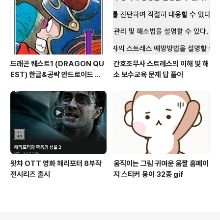
드래곤 퀘스트1 (DRAGON QU
간호조무사 스트레스의 이해 및 해
EST) 한글&공략 안드로이드 엔
소 보수교육 문제 답 풀이
비디아 쉴드 모바일 게임 리뷰
왓챠 OTT 영화 해리포터 8부작
움직이는 그림 귀여운 움짤 홈페이
전시리즈 출시
지 스티커 몽이 32종 gif