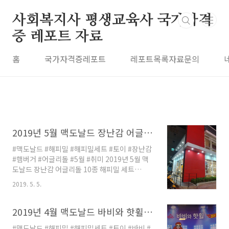
본문 바로가기
사회복지사 평생교육사 국가자격
증 레포트 자료
홈
국가자격증레포트
레포트목록자료문의
2019년 5월 맥도날드 장난감 어글리돌 10종 해피밀 세트 (McDonald's Happy Meal Toy Corea) 강월드 피규어
#맥도날드 #해피밀 #해피밀세트 #토이 #장난감
#햄버거 #어글리돌 #5월 #취미 2019년 5월 맥
도날드 장난감 어글리돌 10종 해피밀 세트
(McDonald's Happy Meal Toy Corea) 2019
2019. 5. 5.
년 5월은 즐거운 행사가 많죠특히 5월은 어린이
날이 가장 먼저 생각나겠죠 필자 역시 어릴적 동
심을 찾아 직접 운전을 하면서이른 새벽에 맥도
2019년 4월 맥도날드 바비와 핫휠 8종 토이 해피밀 세트 (McDonald's Happy Meal Toy Corea) 강월드 피규어
날드 매장에 도착했습니다 2019년 5월 맥도날드
#맥도날드 #해피밀 #해피밀세트 #토이 #바비 #