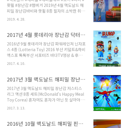
해피밀 신상 장난감이 출시되었습니다필자는 고
홧휠 #장난감 #햄버거 2019년 4월 맥도날드 해
민없이 해피밀 세트를 무려 3개나 주문했습니다
피밀 장난감바비와 핫휠 8종 필자의 소박한 취미
5월은 어글리돌 이라는 장난감 피규어 인데예전
중 하나가 맥도날드 해피밀 장난감 구매입니다물
의 해피밀 토이에 비교해 이번건은 큰편입니다집
2019. 4. 28.
론 예전처럼 소장은 하지 않지만 그래도 관심을
모양의 박스에 어글리돌 피규어에 연필까지 보이
가져봅니다 해피밀 세트 2개를 구매했습니다바
네요 5월 해피밀 세트 장난감도 무척 마음에 듭니
비인형 1개 경주카 1개 총2개를 받았습니다장난
2017년 4월 롯데리아 장난감 닥터슬럼프 피규어 4종(Lotteria Toy) 강월드
다어글리돌 1차 5종은 현재 출시되었고 ..
감은 포스팅 목적으로 구매하고나중에 조카들에
2016년 9월 롯데리아 장난감 파워레인져 닌자포
게 선물(?)로 제공하고자 합니다 필자는 해피밀
스 4종 (Lotteria Toy) 2016 부산 키덜트&하비
세트 햄버거를 식사겸 맛나게 혼자 먹습니다 먹
엑스포 톡톡부산 서포터즈 바다TV영상 & 후기
고 찍고 선물하고1석 3조의 효과입니다 5월 해피
2016년 10월 맥도날드 해피밀 핀과 제이크의 어
밀 장난감으로 강월드 반드시 돌아옵니다
2017. 4. 10.
드벤처 타임 (McDonald's Happy Meal Toy
Corea) 2016년 9월 롯데리아 장난감파워레인
져 닌자포스 4종(Lotteria Toy) 2016년 맥도날
2017년 3월 맥도날드 해피밀 장난감 저스티스 리그 액션 8종 (McDonald's Happy Meal Toy Corea)
드 해피밀 신기한 스쿨 버스 과학 동화 미니북 1
2017년 3월 맥도날드 해피밀 장난감 저스티스
차 3종 세트 2016년 맥도날드 해피밀 슈퍼마리
리그 액션 8종 세트(McDonald's Happy Meal
오 1차 4종 세트 (McDonald's Happy Meal
Toy Corea) 혼자여도 혼자가 아닌 듯 살아야 한
Toy Corea) 2016년 7월 롯데리아 장난감 마다
다오늘의 명언 칸트 반갑습니다 모두들 잘 계시
가스카의 펭귄 물총 4종(Lotteria Toy) 2016년
2017. 3. 13.
죠? 현 시국에 대한민국에는 초인이나 영웅들이
6월 13일 맥도날드 해피밀 앵그리 버드 무비 2차
필요로 한 시점입니다 그 누가 이 난세에 영웅이
5종 세트..
되어 대한민국을 바른 길로 이끌어갈까?매우 궁
2016년 10월 맥도날드 해피밀 핀과 제이크의 어드벤처 타임 (McDonald's Happy Meal Toy Corea)