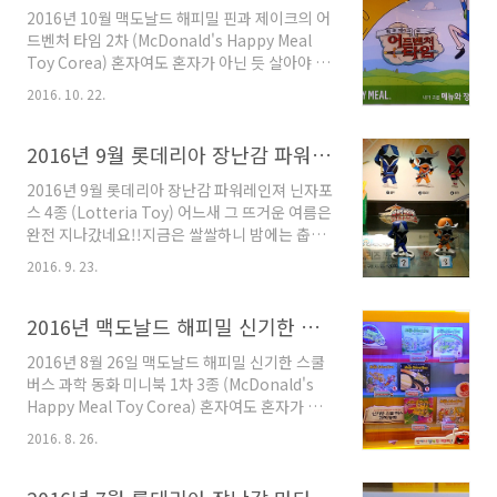
금하지만... 결국 영웅도 대한민국 시민 국민들이
2016년 10월 맥도날드 해피밀 핀과 제이크의 어
만들어 가는겁니다 2017년 3월 맥도날드 해피밀
드벤처 타임 2차 (McDonald's Happy Meal
장난감은 저스티스 리그 액션 8종 세트 입니다 사
Toy Corea) 혼자여도 혼자가 아닌 듯 살아야 한
실 영화판에서는 라이벌 마블에 밀린다고는 하지
다오늘의 명언 칸트 2016년 10월 17일 국내 맥
만DC의 저력도 절대 만만하게 볼 수 는 없겠죠
2016. 10. 22.
도날드 해피밀 토이핀과 제이크의 어드벤처 타임
2017년 3월 맥도날드 해피밀 장난감 저스티스
2차 피규어 3종 세트가 출시 했습니다 필자의 기
리그 액션 8종 세트에는 DC의 대표적인 영웅 슈
억로서는 핀과 제이크의 어드벤처 타임 모바일
2016년 9월 롯데리아 장난감 파워레인져 닌자포스 4종(Lotteria Toy)
퍼맨 배트맨 원더우먼외에도 ..
게임과 피규어 장난감으로 여러번 본 적 있습니
2016년 9월 롯데리아 장난감 파워레인져 닌자포
다애니도 있는것 같은데 아직 보지는 못했습니다
스 4종 (Lotteria Toy) 어느새 그 뜨거운 여름은
맥도날드 핀과 제이크의 어드벤처 타임 1차 3종
완전 지나갔네요!!지금은 쌀쌀하니 밤에는 춥기
은 이미 판매완료 되었습니다피규어들이 큼직하
도 합니다덥다 춥다 덥다 춥다 이것이 인생의 무
고 개성적으로 생겨서 재미있네요 현재로서는 핀
2016. 9. 23.
게가 아닐까요?? 2016년 9월 롯데리아 장난감
과 제이크의 어드벤처 타임 2차 3종은 판매중이
파워레인져 닌자포스 4종 시작합니다 조금 늦은
겠지만피규어를 원하시면 당장 맥도날드 매장이
감은 있지만... 블로거 포스팅 할 겸 그래도 해야
2016년 맥도날드 해피밀 신기한 스쿨 버스 과학 동화 미니북 1차 3종 세트 (McDonald's Happy Meal Toy Corea) - 8월 26일
가셔야 할겁니다예상으로는 금방 매진 될거라..
겠네요 이것이 바로 2016년 9월 롯데리아 장난
2016년 8월 26일 맥도날드 해피밀 신기한 스쿨
감 파워레인져 닌자포스 4종 포스터 입니다그럼
버스 과학 동화 미니북 1차 3종 (McDonald's
실물을 볼까요? 파워레인져 닌자포스 4종 오!! 생
Happy Meal Toy Corea) 혼자여도 혼자가 아
각보다 귀여미들입니다!! 파워레인져 닌자포스 1
닌 듯 살아야 한다오늘의 명언 칸트 금일 신기한
호 레드 파워레인져 닌자포스 2호 블루입니다..
2016. 8. 26.
스쿨 버스 과학 동화 1차 3종 세트맥도날드 해피
이제 롯데리아 장난감은 피규어로 자리를 잡는듯
밀 토이(?)가 아니라 미니북이 출시되었습니다
하네요 파워레인져 닌자포스 3호 옐로우 파워레
새로 출시된 맥도날드 해피밀 토이를 구입도 할