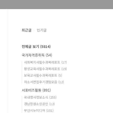
최근글
인기글
전체글 보기
(5814)
국가자격증취득
(54)
사회복지사필수과목레포트
(17)
평생교육사필수과목레포트
(19)
보육교사필수과목레포트
(5)
자소서면접후기경험모음
(12)
서포터즈활동
(891)
국내행사정보소식
(255)
경남창원소상공인
(12)
부산시뉴미디어
(101)