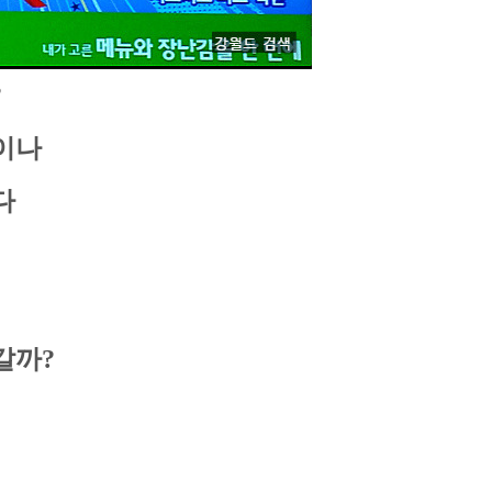
?
이나
다
어
갈까?