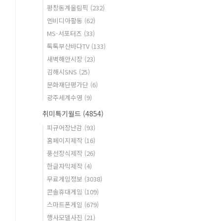
평창동계올림픽
(232)
엔비디아활동
(62)
MS-서포터즈
(33)
톡톡부산바다TV
(133)
새벽해안시장
(23)
김해시SNS
(25)
문화재단평가단
(6)
광주세계수영
(9)
취미특기월드
(4854)
피규어장난감
(93)
홈페이지제작
(16)
풍선장식제작
(26)
한글자막제작
(4)
무료게임정보
(3038)
콘솔휴대게임
(109)
스마트폰게임
(679)
행사모델사진
(21)