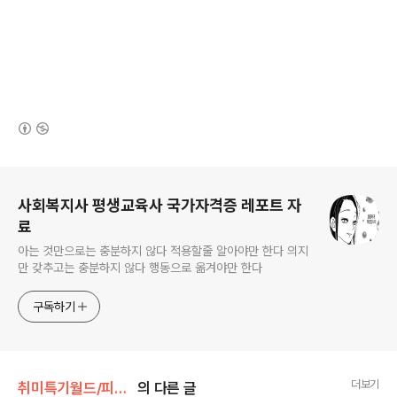
(새창열림)
로그 정보
사회복지사 평생교육사 국가자격증 레포트 자
료
아는 것만으로는 충분하지 않다 적용할줄 알아야만 한다 의지
만 갖추고는 충분하지 않다 행동으로 옮겨야만 한다
구독하기
더보기
취미특기월드/피규어장난감
의 다른 글