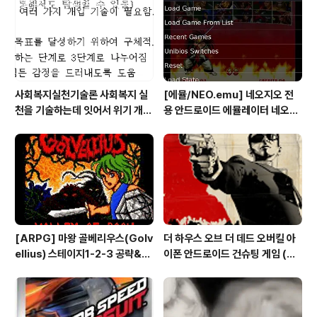
봐도 이쁩니다 3천원대 가격으로 아침식사 대용으로 해결
하면서이렇게 소장가치 장난감도 받고요 차마 뜯지를 못하
고 이렇게 촬영해봅니다리락쿠마..
사회복지실천기술론 사회복지 실
[에뮬/NEO.emu] 네오지오 전
천을 기술하는데 잇어서 위기 개입
용 안드로이드 에뮬레이터 네오지
모델의 사례 한가지를 들고, 사례
오 에뮬 (NEO.emu게임폰 플스
개입 과정을 설명하시오
폰 테이크HD Android Emul G
ame)
[ARPG] 마왕 골베리우스(Golv
더 하우스 오브 더 데드 오버킬 아
ellius) 스테이지1-2-3 공략&맵
이폰 안드로이드 건슈팅 게임 (Ho
(2/7) [아이폰 게임 공략 리뷰]
use of the Dead: Overkill™­
- The Lost Reels)