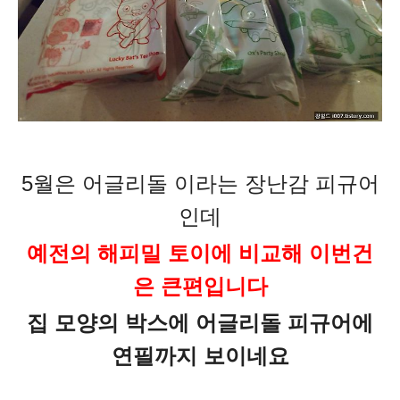
5월은 어글리돌 이라는 장난감 피규어
인데
예전의 해피밀 토이에 비교해
이번건
은 큰편입니다
집 모양의 박스에 어글리돌 피규어에
연필까지 보이네요