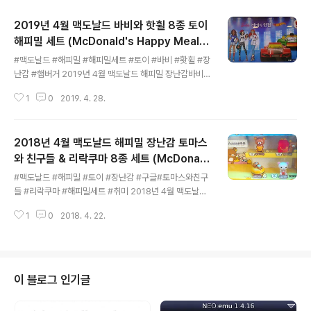
2019년 4월 맥도날드 바비와 핫휠 8종 토이
해피밀 세트 (McDonald's Happy Meal T
글 내용
oy Corea) 강월드 피규어
#맥도날드 #해피밀 #해피밀세트 #토이 #바비 #홧휠 #장
난감 #햄버거 2019년 4월 맥도날드 해피밀 장난감바비와
핫휠 8종 필자의 소박한 취미중 하나가 맥도날드 해피밀
1
0
2019. 4. 28.
장난감 구매입니다물론 예전처럼 소장은 하지 않지만 그래
도 관심을 가져봅니다 해피밀 세트 2개를 구매했습니다바
비인형 1개 경주카 1개 총2개를 받았습니다장난감은 포스
2018년 4월 맥도날드 해피밀 장난감 토마스
팅 목적으로 구매하고나중에 조카들에게 선물(?)로 제공하
고자 합니다 필자는 해피밀 세트 햄버거를 식사겸 맛나게
와 친구들 & 리락쿠마 8종 세트 (McDonal
글 내용
혼자 먹습니다 먹고 찍고 선물하고1석 3조의 효과입니다
d's Happy Meal Toy Corea)
#맥도날드 #해피밀 #토이 #장난감 #구글#토마스와친구
5월 해피밀 장난감으로 강월드 반드시 돌아옵니다
들 #리락쿠마 #해피밀세트 #취미 2018년 4월 맥도날드
해피밀 장난감 토마스와 친구들 & 리락쿠마 8종 세트 (Mc
1
0
2018. 4. 22.
Donald's Happy Meal Toy Corea) 필자는 아침식사
는 고민없이 맥도날드 갑니다아침식사 해결과 동시에 토이
를 얻기 위함이죠 2018년 4월 맥도날드 해피밀 토이 시리
즈는토마스와 친구들 & 리락쿠마 8종 세트 입니다남자친
구와 여자친구 모두 만족시키는 토이입니다 흐뭇 토마스와
이 블로그 인기글
친구들 역시 좋지만 그래도 깜찍하고 귀여운 리락쿠마 4종
세트가 눈에 들어옵니다실제로도 매우 퀼리티 좋고 남자가