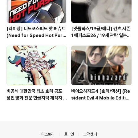
[레이싱] 니드포스피드 핫 퍼슈트
[넷플릭스/19금/애니] 간츠 시즌
(Need for Speed Hot Purs
1 에피소드26 / 19세 관람 일본
uit) 공략 (1/2)
애니메이션 시청
비공식 대한민국 최초 호러 공포
바이오하자드4 [호러/액션] (Re
성인 영화 전문 한글자막 제작자 1
sident Evil 4 Mobile Editio
호 킹깡군 강철현 강월드
n) 아이폰 안드로이드
의안내
티스토리
로그인
고객센터