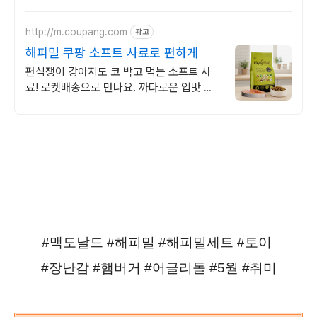
시간을 만들어보세요.
http://m.coupang.com
광고
해피밀 쿠팡 소프트 사료로 편하게
편식쟁이 강아지도 코 박고 먹는 소프트 사
료! 로켓배송으로 만나요. 까다로운 입맛 저
격! 똑똑한끼 해피밀로 우리 강아지 식사 시
간 행복!
#맥도날드 #해피밀 #해피밀세트 #토이
#장난감 #햄버거 #어글리돌 #5월 #취미