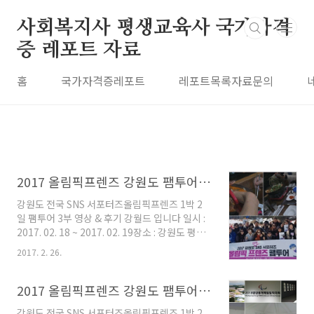
본문 바로가기
사회복지사 평생교육사 국가자격
증 레포트 자료
홈
국가자격증레포트
레포트목록자료문의
2017 올림픽프렌즈 강원도 팸투어 1박 2일 3부 후기 강월드
강원도 전국 SNS 서포터즈올림픽프렌즈 1박 2
일 팸투어 3부 영상 & 후기 강월드 입니다 일시 :
2017. 02. 18 ~ 2017. 02. 19장소 : 강원도 평창
강릉 올림픽경기장 일대대상 : 강원도 전국 SNS
2017. 2. 26.
서포터즈 30명 이상일정 : 도깨비 촬영지 강릉 주
문진해변 동해안 최대 강릉 경포해변 2018평창
동계올림픽 홍보관 강릉아이스아레나 피겨스케
2017 올림픽프렌즈 강원도 팸투어 1박 2일 2부 영상 후기 강월드
이트 강원도 맛집 중식 석식 탐방 필자가 투어 당
강원도 전국 SNS 서포터즈올림픽프렌즈 1박 2