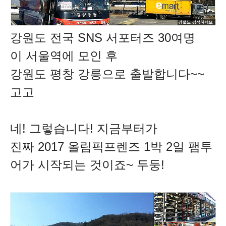
강원도 전국 SNS 서포터즈 30여명
이
서울역에 모인 후
강원도 평창 강릉으로 출발합니다~~
고고
네!
그렇습니다!
지금부터가
진짜 2017 올림픽프렌즈 1박 2일 팸투
어가 시작되는 것이죠~ 두둥!