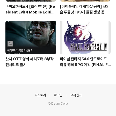
바이오하자드4 [호러/액션] (Re
[아이폰게임기 게임샷 공략] 신의
sident Evil 4 Mobile Editio
손 두들갓 193개 물질 생성 공략
n) 아이폰 안드로이드
(Doodle God)
왓챠 OTT 영화 해리포터 8부작
파이널 판타지 5&6 안드로이드
전시리즈 출시
리뷰 명작 RPG 게임 (FINAL FA
NTASY V & VI ) 테그라노트7
의안내
티스토리
로그인
고객센터
© Daum Corp.