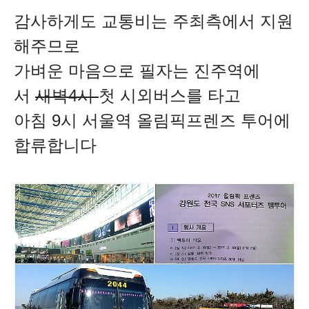
감사하게도 교통비는 주최측에서 지원
해주므로
가벼운 마음으로
필자는 진주역에
서
새벽4시
첫 시외버스를 타고
아침 9시 서울역 올림픽프렌즈 투어에
합류합니다