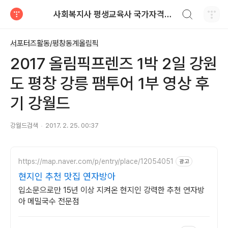
검색하기
사회복지사 평생교육사 국가자격증 레포트 자료
티스토리
서포터즈활동/평창동계올림픽
2017 올림픽프렌즈 1박 2일 강원
도 평창 강릉 팸투어 1부 영상 후
기 강월드
강월드검색
2017. 2. 25. 00:37
https://map.naver.com/p/entry/place/12054051
광고
현지인 추천 맛집 연자방아
입소문으로만 15년 이상 지켜온 현지인 강력한 추천 연자방
아 메밀국수 전문점