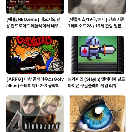
[에뮬/NEO.emu] 네오지오 전
[넷플릭스/19금/애니] 간츠 시즌
용 안드로이드 에뮬레이터 네오지
1 에피소드26 / 19세 관람 일본
오 에뮬 (NEO.emu게임폰 플스
애니메이션 시청
폰 테이크HD Android Emul G
ame)
[ARPG] 마왕 골베리우스(Golv
슬레이인 (Slayin) 엔비디아 쉴드
ellius) 스테이지1-2-3 공략&맵
아이폰 구글플레이 게임 리뷰
(2/7) [아이폰 게임 공략 리뷰]