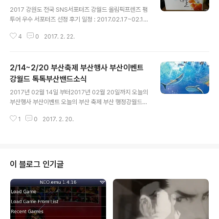
글 내용
2017 강원도 전국 SNS서포터즈 강월드 올림픽프렌즈 팸
투어 우수 서포터즈 선정 후기 일정 : 2017.02.17~02.18
(1박2일)장소 : 강원도 강능 평창 올림픽홍보체험관 등 벌
4
0
2017. 2. 22.
써 지난주네요2월 17일 부터 18일까지 1박 2일 동안강원
도 올림픽프렌즈 팸투어에 참여하였는데요 투어기간동안
주어진 미션에 열심 활동하고 참여한덕에고맙게도 팸투어
2/14~2/20 부산축제 부산행사 부산이벤트
우수 서포터즈 선정되었습니다그리고 귀한 상품까지 받았
습니다... 감사합니다 1박 2일 팸투어를 마친후 일상에서
강월드 톡톡부산밴드소식
글 내용
열심 일하고 있는데강원도 전국 SNS 서포터즈 올림픽프
2017년 02월 14일 부터2017년 02월 20일까지 오늘의
렌즈 운영사무국에서반가운 문자가 필자에게 왔습니다...
부산행사 부산이벤트 오늘의 부산 축제 부산 행정강월드
내용은 위를 잠시 보시고요~~ 팸투어 기간동안 직접 보고
톡톡부산밴드 소식을 알려드립니다 부산축제 부산행사 부
체험한 내용들을 사진과 댓글등강원도청 SNS에 인증샷
1
0
2017. 2. 20.
산이벤트를누구나 쉽게 보고 참여할 수 있도록다양한 소식
(?)과 체험한 흔적들을 최대한 ..
들을 모아 전해드립니다 부산광역시공식트위터 바로가기
바다TV 부산 주요뉴스 바로가기 오늘도 오셔서 감사합니
다 행복하세요 2017.02.16 부산 바다TV 주요뉴스 새로
운 부산 소식!! 풍부한 부산 행사!! 마지막 2월에도 톡톡부
이 블로그 인기글
산 강월드 반드시 돌아옵니다