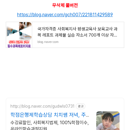
무삭제 풀버전
https://blog.naver.com/gch007/221811429589
국가자격증 사회복지사 평생교육사 보육교사 과
목 레포트 과제물 실습 자소서 700개 이상 자료
집
blog.naver.com
http://blog.naver.com/gudwls0731
광고
학점은행제학습상담 치치쌤 저녁, 주말
상담도 가능!
수강료할인, 사회복지법제, 100%학점이수,
온라인학습과정지원