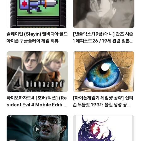
슬레이인 (Slayin) 엔비디아 쉴드
[넷플릭스/19금/애니] 간츠 시즌
아이폰 구글플레이 게임 리뷰
1 에피소드26 / 19세 관람 일본
애니메이션 시청
바이오하자드4 [호러/액션] (Re
[아이폰게임기 게임샷 공략] 신의
sident Evil 4 Mobile Editio
손 두들갓 193개 물질 생성 공략
n) 아이폰 안드로이드
(Doodle God)