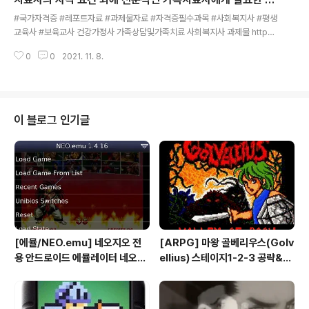
글 내용
로서 사회복지제도의 전 세계적 유행을 알 수 있다. 사회복지제도발달 과정에
질은 무엇이 있다고 생각하는지 쓰시오
#국가자격증 #레포트자료 #과제물자료 #자격증필수과목 #사회복지사 #평생
관한 이론을 정립하기 위한 것이다.​3...
교육사 #보육교사 ​건강가정사 가족상담및가족치료 사회복지사 과제물 http
s://youtu.be/W5wJRw1HRWo 전문학회가 요구하는 가족치료사의 자격 요
0
0
2021. 11. 8.
건 외에 전문적인 가족치료사에게 필요한 자질은 무엇이 있다고 생각하는지 쓰
시오 https://blog.naver.com/gch007/222562182429 가족상담및가
족치료 전문학회가 요구하는 가족치료사의 자격 요건 외에 전문적인 가족치료
사에 #국가자격증 #레포트자료 #과제물자료 #자격증필수과목 #사회복지사
#평생교육사 #보육교사 건강가정사 가... blog.naver.com
이 블로그 인기글
[에뮬/NEO.emu] 네오지오 전
[ARPG] 마왕 골베리우스(Golv
용 안드로이드 에뮬레이터 네오지
ellius) 스테이지1-2-3 공략&맵
오 에뮬 (NEO.emu게임폰 플스
(2/7) [아이폰 게임 공략 리뷰]
폰 테이크HD Android Emul G
ame)