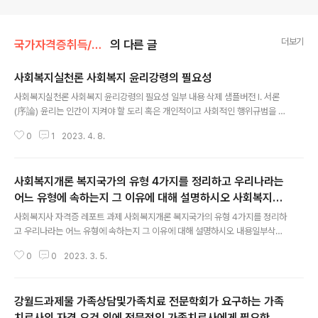
더보기
국가자격증취득/사회복지사필수과목레포트
의 다른 글
사회복지실천론 사회복지 윤리강령의 필요성
글 내용
사회복지실천론 사회복지 윤리강령의 필요성 일부 내용 삭제 샘플버전 Ⅰ. 서론
(序論) 윤리는 인간이 지켜야 할 도리 혹은 개인적이고 사회적인 행위규범을 가
리키며, 객관적이고 이론적인 지식이 아니라 인간의 주체적인 행위양식에 해당
0
1
2023. 4. 8.
한다. 따라서 직업윤리란 직업인이 지켜야 할 도리이자 중략 ​ 특히 사회적으로
전문가로서 인정받는 직업인은 그 직업의 성실성과 진지성을 보존하고, 그들과
특수한 인간관계를 맺고 그들로부터 서비스를 제공받는 클라이언트들로 하여금
사회복지개론 복지국가의 유형 4가지를 정리하고 우리나라는
그들을 신뢰하게 하는 전문가 윤리(professional ethic)를 필요로 하게 된다.
전문가 윤리는 전문가들의 행동을 구속하는 윤리적인 원칙이나 기준으로서, 클
어느 유형에 속하는지 그 이유에 대해 설명하시오 사회복지사
글 내용
라이언트들의 욕구를 충족시켜줄 직업적 능력 외에 전문가들이 그 역할 수행에
자격증 레포트 과제 샘플
사회복지사 자격증 레포트 과제 사회복지개론 ​복지국가의 유형 4가지를 정리하
있어서 요구되는 윤리..
고 우리나라는 어느 유형에 속하는지 그 이유에 대해 설명하시오 ​내용일부삭제
된 샘플버전​복지국가의 정의 복지국가는 모든 국민에 생활의 기본적 수요를 충
0
0
2023. 3. 5.
족시켜 줌으로서 국민들에게 건강하고 문화적인 생활을 보장하는 것이 국가의
책무인 동시에 그에 대한 국민의 권리로서 인정되고 있는 국가. 좁게는 사회서
비스, 넓게는 시민의 복지를 위해 정부가 제공하는 모든 사회경제적 서비스를
강월드과제물 ​가족상담및가족치료 전문학회가 요구하는 가족
의미한다​2. 복지국가 비교연구의 목적사회복지 제도발달 연구에서 비교연구방
법을 사용함으로서 제도선택의 범위를 넓힐 수 있다. 비교연구방법을 사용함으
치료사의 자격 요건 외에 전문적인 가족치료사에게 필요한 자