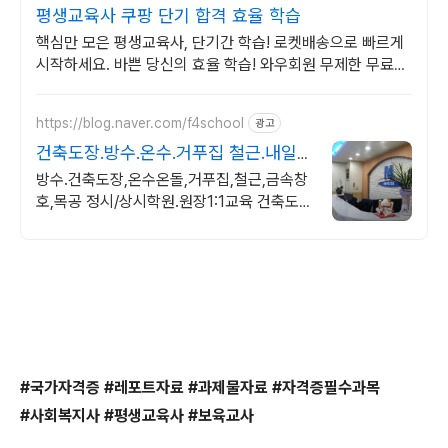
평생교육사 쿠팡 단기 합격 효율 학습
핵심만 모은 평생교육사, 단기간 학습! 로켓배송으로 빠르게
시작하세요. 바쁜 당신의 효율 학습! 와우회원 무제한 무료배
송으로 부담 없이 시작하세요.
https://blog.naver.com/f4school
광고
건축도장.방수.온수.거푸집 철근.내일
배움카드정부지원
방수.건축도장,온수온돌,거푸집,철근,금속창
호,목공 정시/상시학원.원장1:1교육 건축도
장기능사,방수,온수온돌,거푸집,철근기능사
내일배움카드 정부지원, 금속창호교육
#국가자격증 #레포트자료 #과제물자료 #자격증필수과목
#사회복지사 #평생교육사 #보육교사