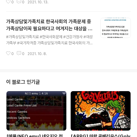
0
0
2021. 10. 13.
자격신고서 작성 간호조무사 자격증 신고 미이수시 불이익을 받을수 있으니 대
상자는 반드시 신청하세요 https://blog.naver.com/gch007/22253553
9713 2021 간호조무사 자격신고 대상자는 대한간호조무사협회 기간내 꼭 자
가족상담및가족치료​ 한국사회의 가족문제 중
격신고센터 인증 받으세요( #대한간호조무사협회 #자격신고센터 #간호조무사
#간호조무사자격증신고 2021 간호조무사 자격신고 대상자... blog.naver.c
가족상담이꼭 필요하다고 여겨지는 대상을 쓰
글 내용
om
고이유를 토론해보시오
#가족상담및가족치료 #한국사회문제 #건강가정사​ #여성
가족부 #국가자격증 가족상담및가족치료​ 한국사회의 가족
문제 중 가족상담이 꼭 필요하다고 여겨지는 대상을 쓰고
0
0
2021. 10. 8.
이유를 토론해보시오 https://blog.naver.com/gch00
7/222530785094 한국사회의 가족문제 중 가족상담
이 꼭 필요하다고 여겨지는 대상을 쓰고 이유를 토론해보
시 #가족상담및가족치료 #한국사회문제 #건강가정사 #
여성가족부 #국가자격증 가족상담및가족치료 토론 한국
이 블로그 인기글
사... blog.naver.com
[에뮬/NEO.emu] 네오지오 전
[ARPG] 마왕 골베리우스(Golv