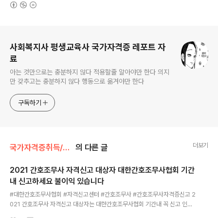
(새창열림)
로그 정보
사회복지사 평생교육사 국가자격증 레포트 자
료
아는 것만으로는 충분하지 않다 적용할줄 알아야만 한다 의지
만 갖추고는 충분하지 않다 행동으로 옮겨야만 한다
구독하기
더보기
국가자격증취득/사회복지사필수과목레포트
의 다른 글
​2021 간호조무사 자격신고 대상자 대한간호조무사협회 기간
내 신고하세요 불이익 있습니다
글 내용
#대한간호조무사협회 #자격신고센터 #간호조무사 #간호조무사자격증신고 ​2
021 간호조무사 자격신고 대상자는 대한간호조무사협회 기간내 꼭 신고 인증
받으세요 (~2021.12.31) →자격신고하기→면허(자격)신고센터통합로그인 →