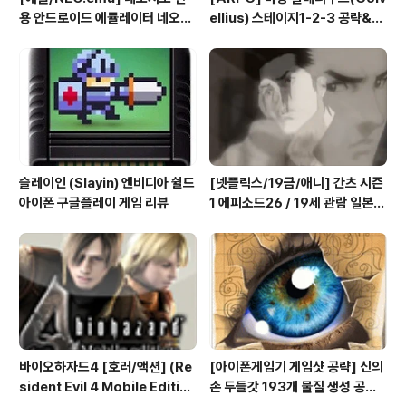
용 안드로이드 에뮬레이터 네오지
ellius) 스테이지1-2-3 공략&맵
오 에뮬 (NEO.emu게임폰 플스
(2/7) [아이폰 게임 공략 리뷰]
폰 테이크HD Android Emul G
ame)
슬레이인 (Slayin) 엔비디아 쉴드
[넷플릭스/19금/애니] 간츠 시즌
아이폰 구글플레이 게임 리뷰
1 에피소드26 / 19세 관람 일본
애니메이션 시청
바이오하자드4 [호러/액션] (Re
[아이폰게임기 게임샷 공략] 신의
sident Evil 4 Mobile Editio
손 두들갓 193개 물질 생성 공략