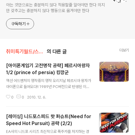
아는 것만으로는 충분하지 않다 적용할줄 알아야만 한다 의지
만 갖추고는 충분하지 않다 행동으로 옮겨야만 한다
구독하기
더보기
취미특기월드/스마트폰게임
의 다른 글
[아이폰게임기 고전명작 공략] 페르시아왕자
1/2 (prince of persia) 킹깡군
글 내용
액션 어드벤처의 명작중의 명작 오리지날 페르시아 왕자가
아이폰으로 들어오다!! 1989년 PC버전으로 탄생된 이후
20년이 지나서도 여전히 그 위용을 뽐내고 있다 액션 게이
0
0
2010. 12. 6.
머라면 한번쯤은 거쳐가야 할 고전명작 페르시아 왕자(이
하 페왕)를 아이폰 버전으로 공략하고자 한다 오리지날 PC
버전 페왕의 리메이크작으로 게임자체는 변함이 없으나 그
[레이싱] 니드포스피드 핫 퍼슈트(Need for
래픽이 향상 되었다 또한 현세대에 맞게 페이스북 연동이
인상적이다 아이폰 하드웨어 특성상 버철패드가 최상의 선
Speed Hot Pursuit) 공략 (2/2)
글 내용
택이지만 필자가 직접 시연한바 반응 움직임 조작감이 상
EA사의 니드포 시리즈 최신작으로 폭주카를 저지하는 경
당히 우수한 편이다 예나 지금이나 고난이도에 속하지만