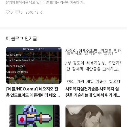
찰카의 활약상을 담고 있다리얼 보다는 액션에 치중하여
아이폰 버전은 처음부터 모든 스테이지를 아무런 조건 없
아케이드 재미에 충실한니드포 스피드 핫 퍼슈트(이하 니
이 선택할 수 있는 특권이 있다 그래도 여전히 어렵다.. 본
0
0
2010. 12. 6.
핫퍼)의 공략하고자 한다 이벤트2 필자는 미션을 클리어
격적인 영상 자막 공략에 앞서 필자가 직접 유튜..
한 상태로서첫시작시 스샷과다를 수가 있다미션을 성공해
야 (최소한 별1개)언락된 과제가 풀린다 미션 번호는 공략
편의를 위해필자가 임의로 정한거라 실제 게임 진행순서와
다를 수 있다 미션 2-1) 시간안에 7구간 통과해서 결승점
이 블로그 인기글
까지 도착 양민카들의 방해공작으로 더욱 흥미진진하
다 미션 2-2) 폭주카와 1:1 맞짱! 정해진 시간안에 파괴
팁. 대결에서는 브레이크의 능숙한 조작이 필요 폭주카를
앞질러 가시도구 활용으로 잡을 수 있다 일정한 조건 만
족시 훈장이 주어진다 미션 2-..
[에뮬/NEO.emu] 네오지오 전
사회복지실천기술론 사회복지 실
용 안드로이드 에뮬레이터 네오지
천을 기술하는데 잇어서 위기 개입
오 에뮬 (NEO.emu게임폰 플스
모델의 사례 한가지를 들고, 사례
폰 테이크HD Android Emul G
개입 과정을 설명하시오
ame)