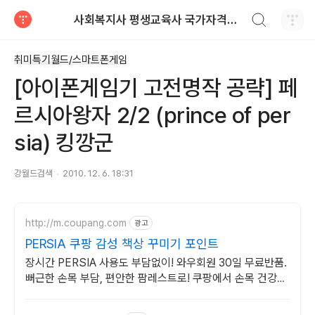
검색하기
사회복지사 평생교육사 국가자격증 레포트 자료
티스토리
취미특기월드/스마트폰게임
[아이폰게임기 고전명작 공략] 페
르시아왕자 2/2 (prince of per
sia) 킹깡군
강월드검색
2010. 12. 6. 18:31
http://m.coupang.com
광고
PERSIA 쿠팡 감성 책상 꾸미기 포인트
장시간 PERSIA 사용도 부담없이! 와우회원 30일 무료반품.
뻐근한 손목 부담, 편안한 팜레스트로! 쿠팡에서 손목 건강을
챙겨보세요.