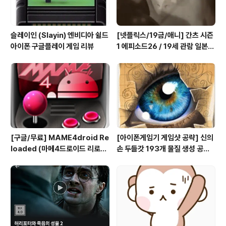
슬레이인 (Slayin) 엔비디아 쉴드
[넷플릭스/19금/애니] 간츠 시즌
아이폰 구글플레이 게임 리뷰
1 에피소드26 / 19세 관람 일본
애니메이션 시청
[구글/무료] MAME4droid Re
[아이폰게임기 게임샷 공략] 신의
loaded (마메4드로이드 리로디
손 두들갓 193개 물질 생성 공략
드 1.3.2) MAME 0.139 Full bi
(Doodle God)
os & rooms 게임폰