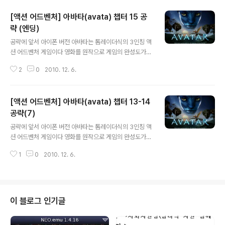
[액션 어드벤처] 아바타(avata) 챕터 15 공
략 (엔딩)
글 내용
공략에 앞서 아이폰 버전 아바타는 톰레이더식의 3인칭 액
션 어드벤처 게임이다 영화를 원작으로 게임의 완성도가
높지만 국내에 체계적인 공략집이 없어 필자가 직접 무한
2
0
2010. 12. 6.
도전을 하고자 한다 전체적으로 난이도가 낮고 진행도 거
의 일직선이라 길 찾기도 수월해서 비록 영문이지만 본 공
략을 참고 삼아 진행하면 막힘이 없을거라 보며 액션 어드
[액션 어드벤처] 아바타(avata) 챕터 13-14
벤처의 기쁨을 함께 나누었으면 한다 챕터15 챕터1부터 1
4까지 왔는데 챕터15는 무슨 공략이 필요할까? 나비족의
공략(7)
글 내용
전사가 되어 최후까지 싸우자 혼자가 아니다. 욕심과 물질
공략에 앞서 아이폰 버전 아바타는 톰레이더식의 3인칭 액
만능주의에 빠진 인간들을 처리하자 저런 트랩은 우습
션 어드벤처 게임이다 영화를 원작으로 게임의 완성도가
지..... 비행기까지 덤빈다 잘 피하자 최후의 발악이군 나비
높지만 국내에 체계적인 공략집이 없어 필자가 직접 무한
족 전사의 명예를 지켜라 판도라 생명의 근원지 인간에서
1
0
2010. 12. 6.
도전을 하고자 한다 전체적으로 난이도가 낮고 진행도 거
나비족 전사로 거듭나다 원작에 없는 오리지날 최강..
의 일직선이라 길 찾기도 수월해서 비록 영문이지만 본 공
략을 참고 삼아 진행하면 막힘이 없을거라 보며 액션 어드
벤처의 기쁨을 함께 나누었으면 한다 챕터13 챕터13부터
숲을 벗어나 적군의 건물로 침투한다 액션도 많고 스위치
이 블로그 인기글
를 작동시켜 이동도 해야 하고.. 매일 침범 당하다가 도로
역습이다.. 싸움이 발생하는 구간이 많다 스위치 작동으로