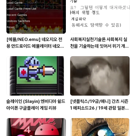
철근다리를 움직여 가면서 진행! 헤메는것 없이 전진하다
보면 스위치 보인다 짐승을 구해주면 아군이 되어 도와준
다 오늘의 적이 내일은 아군인셈.. 철근다리를 잡고..
[에뮬/NEO.emu] 네오지오 전
사회복지실천기술론 사회복지 실
용 안드로이드 에뮬레이터 네오지
천을 기술하는데 잇어서 위기 개입
오 에뮬 (NEO.emu게임폰 플스
모델의 사례 한가지를 들고, 사례
폰 테이크HD Android Emul G
개입 과정을 설명하시오
ame)
슬레이인 (Slayin) 엔비디아 쉴드
[넷플릭스/19금/애니] 간츠 시즌
아이폰 구글플레이 게임 리뷰
1 에피소드26 / 19세 관람 일본
애니메이션 시청