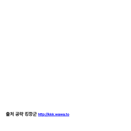
출처 공략 킹깡군
http://kkk.wawa.to