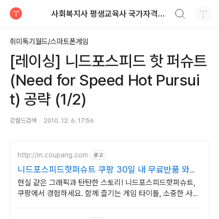
검색하기
사회복지사 평생교육사 국가자격증 레포트 자료
티스토리
취미특기월드/스마트폰게임
[레이싱] 니드포스피드 핫 퍼슈트
(Need for Speed Hot Pursui
t) 공략 (1/2)
강월드검색
2010. 12. 6. 17:56
http://m.coupang.com
광고
니드포스피드핫퍼슈트 쿠팡 30일 내 무료반품 와우
회원
현실 같은 그래픽과 탄탄한 스토리! 니드포스피드핫퍼슈트,
쿠팡에서 경험하세요. 함께 즐기는 게임 타이틀, 소중한 사람
들과 특별한 추억을 만들어보세요.