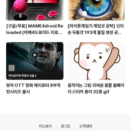
[구글/무료] MAME4droid Re
[아이폰게임기 게임샷 공략] 신의
loaded (마메4드로이드 리로디
손 두들갓 193개 물질 생성 공략
드 1.3.2) MAME 0.139 Full bi
(Doodle God)
os & rooms 게임폰
왓챠 OTT 영화 해리포터 8부작
움직이는 그림 귀여운 움짤 홈페이
전시리즈 출시
지 스티커 몽이 32종 gif
의안내
티스토리
로그인
고객센터