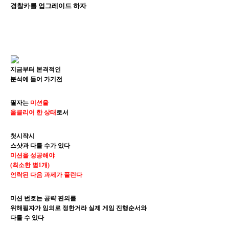
경찰카를 업그레이드 하자
지금부터 본격적인
분석에 들어 가기전
필자는
미션을
올클리어 한 상태
로서
첫시작시
스샷과 다를 수가 있다
미션을 성공해야
(최소한 별1개)
언락된
다음 과제가 풀린다
미션 번호는 공략 편의를
위해
필자가 임의로
정한거라
실제 게임 진행순서와
다를 수 있다