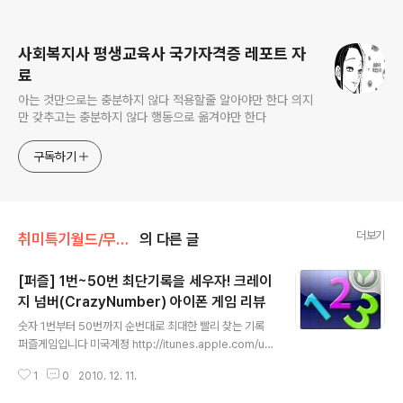
로그 정보
사회복지사 평생교육사 국가자격증 레포트 자
료
아는 것만으로는 충분하지 않다 적용할줄 알아야만 한다 의지
만 갖추고는 충분하지 않다 행동으로 옮겨야만 한다
구독하기
더보기
취미특기월드/무료게임정보
의 다른 글
[퍼즐] 1번~50번 최단기록을 세우자! 크레이
지 넘버(CrazyNumber) 아이폰 게임 리뷰
글 내용
숫자 1번부터 50번까지 순번대로 최대한 빨리 찾는 기록
퍼즐게임입니다 미국계정 http://itunes.apple.com/u
s/app/crazynumber/id397053457?mt=8 실로 심
1
0
2010. 12. 11.
플한 메인화면 옵션메뉴는 없다 바로 게임을 시작하도록
하자 위 스샷이 게임화면! 5X5칸에는 숫자만이 가득하다