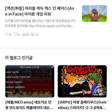
방식은 앞서 말했지만 1번부터 50번까지 순번대로 찾아
[액션/퍼즐] 머리를 싹득 엑스 인 페이스(Ax
터치하면 된다 단! 되도록이면 빨리 숫자를 찾아 속히 터치
하자 이 퍼즐게임은 최단시간을 기록하는게 목적이다 오픈
e in Face) 아이폰 게임 리뷰
글 내용
페인트 또는 게임센터에 자신의 최단시간 기록을 연동시켜
도끼를 던져 바이킹을 물리치는 디펜스류 액션게임입니다
전세게 게이머와 순위 대결을 할 수 있다 현재까지 세계1등
미국계정 일시무료 http://itunes.apple.com/us/app/
이 28.06초다.....음...인간 맞나?? 게임자체의 재미보다는
axe-in-face/id390600991?mt=8 꽃밭을 지키기 위
외적인 재미를 찾는게 포인터다 최단시간 기록에 도전한다
2
0
2010. 12. 11.
해 바이킹이 도끼를 들었다 적들을 도끼 하나로 막아내야
는지 ..
한다 기본공격으로 드래그로 도끼의 경로를 정한 후 던져
적의 목을 잘라 버리면 된다 중간중간에 포인터를 모아 얼
움 전기등 전체마법을 위급할때 쓰먹자 단순히 던지기 보
다는 적의 상태에 따라 머리속에 계산해야 좋은 결과를 얻
이 블로그 인기글
는다 불을 붙이거나 빽어택으로 제거하거나 한방 싹쓸이로
콤보점수를 얻거나 이것저것 스테이지 상황에 따라 사고와
계산이 필요하다 깜찍하면서도 끔찍한 카튠그래픽! 쉬운
조작성과 게임성 총 32개의 스테이지에 도전! 세이브 지원
13개의 목표달성 ..
[에뮬/NEO.emu] 네오지오 전
[ARPG] 마왕 골베리우스(Golv
용 안드로이드 에뮬레이터 네오지
ellius) 스테이지1-2-3 공략&맵