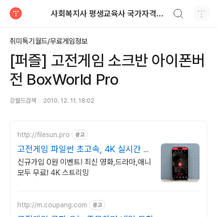
검색하기
사회복지사 평생교육사 국가자격증 레포트 자료
티스토리
취미특기월드/무료게임정보
[퍼즐] 고전게임 소크반 아이폰버
전 BoxWorld Pro
강월드검색
2010. 12. 11. 18:02
http://filesun.pro
광고
고전게임 파일썬 초고속, 4K 실시간 보
기!
신규가입 0원 이벤트! 최신 영화,드라마,애니
모두 무료! 4K 스트리밍
http://m.coupang.com
광고