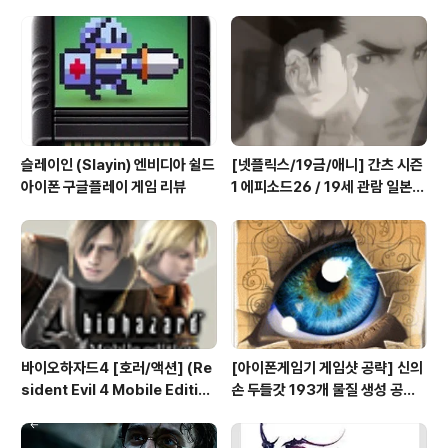
오 에뮬 (NEO.emu게임폰 플스
(2/7) [아이폰 게임 공략 리뷰]
폰 테이크HD Android Emul G
ame)
슬레이인 (Slayin) 엔비디아 쉴드
[넷플릭스/19금/애니] 간츠 시즌
아이폰 구글플레이 게임 리뷰
1 에피소드26 / 19세 관람 일본
애니메이션 시청
바이오하자드4 [호러/액션] (Re
[아이폰게임기 게임샷 공략] 신의
sident Evil 4 Mobile Editio
손 두들갓 193개 물질 생성 공략
n) 아이폰 안드로이드
(Doodle God)