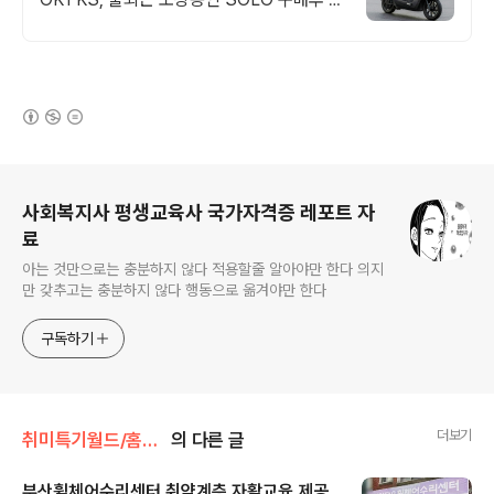
불, 3일내 출장 A/S
(새창열림)
로그 정보
사회복지사 평생교육사 국가자격증 레포트 자
료
아는 것만으로는 충분하지 않다 적용할줄 알아야만 한다 의지
만 갖추고는 충분하지 않다 행동으로 옮겨야만 한다
구독하기
더보기
취미특기월드/홈페이지제작
의 다른 글
부산휠체어수리센터 취약계층 자활교육 제공