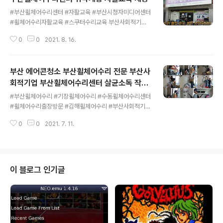
글 내용
#부산휠체어수리센터 #자활교육 #부산시청자미디어센터
#휠체어수리자활교육 #스쿠터수리교육 부산사회적기업
부산휠체어수리센터 취약계층 자활교육 제공 열악한 환경
0
0
2021. 8. 16.
에서도 사회복지사는 뭐든 만능인 고충과 사회적 책임감
영상제작지원 부산시청자미디어센터 SK브로드밴드 부산
방송 https://blog.naver.com/gch007/222472530
부산 에어콘청소 부산휠체어수리 전문 부산사
007 부산사회적기업 부산휠체어수리센터 취약계층 자활
교육 실시 사회복지사는 뭐든 만능인 #부산휠체어수리센
회적기업 부산휠체어수리센터 살균소독 작업
글 내용
터 #자활교육 #부산시청자미디어센터 #휠체어수리자활
으로 코로나 예방
#부산휠체어수리 #기장휠체어수리 #수동휠체어수리센터
교육 #스쿠터수리교육 부산시민의 ... blog.naver.com
#휠체어수리출장방문 #김해휠체어수리 #부산사회적기업
보건복지부 의료기기허가업 부산휠체어수리센터 는 휠체
0
0
2021. 7. 11.
어수리 스쿠터수리 자활교육 냉방기청소 에어콘청소 선풍
기청소 지역봉사 및 일자리창출 매진하는 부산사회적기업
입니다 휠체어 스쿠터 몇대를 수리하느냐가 중요한게 아닙
니다 ​단 1대의 휠체어 라도 단1대의 스쿠터 라도 단1대의
에어콘 청소라도 고객만족을 위해 최상의 기술로 서비스
이 블로그 인기글
해드립니다 코로나 방역 대응지침에 철저히 준수하며 반드
시 살균 소독으로 마무리 합니다 부산 김해 양산 경남등 부
산외 지역에도 출장합니다 휠체어 스쿠터 에어콘청소 관련
된 모든 문제는 고민없이 사회적기업 부산휠체어센터에 의
뢰해주세요 구글 다음 네이버 부산휠체어수리 인터넷 검색