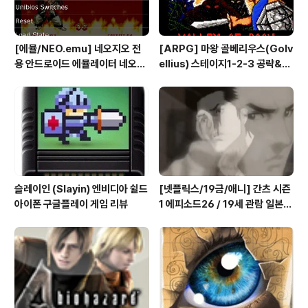
하세요 http..
[에뮬/NEO.emu] 네오지오 전
[ARPG] 마왕 골베리우스(Golv
용 안드로이드 에뮬레이터 네오지
ellius) 스테이지1-2-3 공략&맵
오 에뮬 (NEO.emu게임폰 플스
(2/7) [아이폰 게임 공략 리뷰]
폰 테이크HD Android Emul G
ame)
슬레이인 (Slayin) 엔비디아 쉴드
[넷플릭스/19금/애니] 간츠 시즌
아이폰 구글플레이 게임 리뷰
1 에피소드26 / 19세 관람 일본
애니메이션 시청