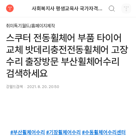
검색하기
사회복지사 평생교육사 국가자격증 레포트 자료
티스토리
취미특기월드/홈페이지제작
스쿠터 전동휠체어 부품 타이어
교체 밧데리충전전동휠체어 고장
수리 출장방문 부산휠체어수리
검색하세요
강월드검색
2021. 8. 20. 20:50
#부산휠체어수리
#기장휠체어수리
#수동휠체어수리센터