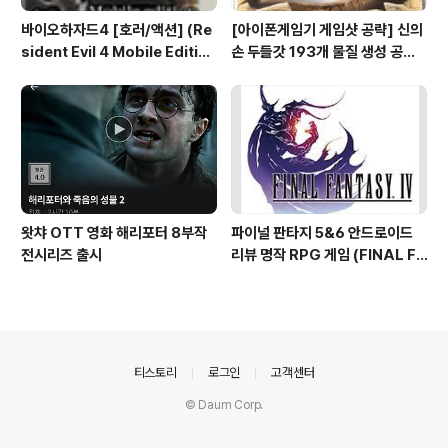
바이오하자드4 [호러/액션] (Re
[아이폰게임기 게임샷 공략] 신의
sident Evil 4 Mobile Editio
손 두들갓 193개 물질 생성 공략
n) 아이폰 안드로이드
(Doodle God)
왓챠 OTT 영화 해리포터 8부작
파이널 판타지 5&6 안드로이드
전시리즈 출시
리뷰 명작 RPG 게임 (FINAL FA
NTASY V & VI ) 테그라노트7
의안내
티스토리
로그인
고객센터
© Daum Corp.