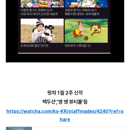
왓챠 1월 2주 신작
백두산','영 앤 뷰티풀'등
https://watcha.com/ko-KR/staffmades/4240?ref=s
hare