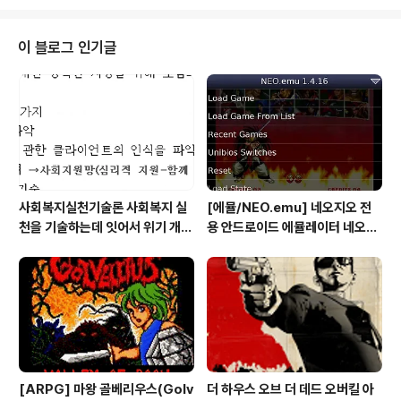
영화의 볼거리는 중간중간 뮤지컬을 보여주는 로켓맨 이더
군요 실존인물이자 생존중인 엘튼 존의 음악 인생 흥미롭
고 재미있게 감상했습니다 닥터 두리틀 은근히 특수효과가
이 블로그 인기글
빛을 봅니다 하긴 동물들과 대화하는 수의사의 모험담이니
특수효과 필수겠죠 누구말대로 아동영화를 어른영화처럼
포장한게 맞습니다만 짐을 벗어넣고 편안히 감상하시기
를.. 필자는 전개가 빨라서 좋았지만 스토리에 밀도 깊이가
없으니 아이언맨 또다른 모습에 만족하면 되겠습니다
사회복지실천기술론 사회복지 실
[에뮬/NEO.emu] 네오지오 전
천을 기술하는데 잇어서 위기 개입
용 안드로이드 에뮬레이터 네오지
모델의 사례 한가지를 들고, 사례
오 에뮬 (NEO.emu게임폰 플스
개입 과정을 설명하시오
폰 테이크HD Android Emul G
ame)
[ARPG] 마왕 골베리우스(Golv
더 하우스 오브 더 데드 오버킬 아