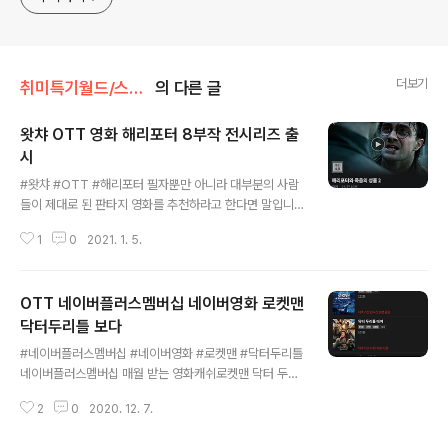
더보기
취미특기월드/스트리밍영화
의 다른 글
왓챠 OTT 영화 해리포터 8부작 전시리즈 출
시
글 내용
#왓챠 #OTT #해리포터 필자뿐만 아니라 대부분의 사람
들이 제대로 된 판타지 영화를 추천하라고 한다면 말입니
다 현재까지는 판타지 영화 원탑 반지의제왕 시리즈 3부작
1
0
2021. 1. 5.
호불호가 있긴하지만 호빗 시리즈 3 부작그리고 ... 해리포
터 시리즈 8부작 이라고 단언컨데 말 할 수 있겠죠현제 왓
챠에서 해피포터 시리즈 총 8부작을 보실 수 있습니다 ⟪해
OTT 네이버플러스멤버십 네이버영화 로켓맨
리포터와 마법사의 돌⟫ https://watcha.com/ko-KR/c
ontents/mmOb3kd?ref=share&external_link_re
닥터두리틀 보다
글 내용
ferer=copytopaste해리포터와 마법사의 돌 - 왓챠 |
#네이버플러스멤버십 #네이버영화 #로켓맨 #닥터두리틀
왓챠이모네 식구의 갖은 구박을 받으며 살아가던 고아 소
네이버플러스멤버십 매월 받는 영화캐쉬로켓맨 닥터 두리
년 해리포터. 큰 기대 없이 맞이한 11번째 생일 날, 해리는
틀 매우 저렴하게 대여 주말에 봤습니다영화적 재미나 집
호그와트 마법학교에 입학 초대를 받고 자신의 ..
2
0
2020. 12. 7.
중도를 보면 같은 영화 장르인 보헤미아 렙소디 보다 로켓
맨 이 한 수 위입니다 인물의 매력은 당연히 퀸 프레디 지만