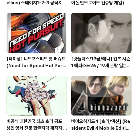
ellius) 스테이지1-2-3 공략&맵
이폰 안드로이드 건슈팅 게임 (Ho
(2/7) [아이폰 게임 공략 리뷰]
use of the Dead: Overkill™­
- The Lost Reels)
[레이싱] 니드포스피드 핫 퍼슈트
[넷플릭스/19금/애니] 간츠 시즌
(Need for Speed Hot Purs
1 에피소드26 / 19세 관람 일본
uit) 공략 (1/2)
애니메이션 시청
비공식 대한민국 최초 호러 공포
바이오하자드4 [호러/액션] (Re
성인 영화 전문 한글자막 제작자 1
sident Evil 4 Mobile Editio
호 킹깡군 강철현 강월드
n) 아이폰 안드로이드