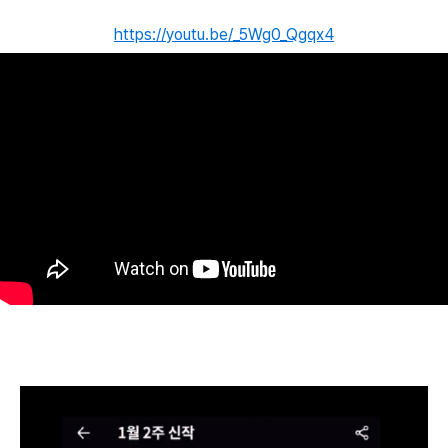
https://youtu.be/_5Wg0_Qgqx4