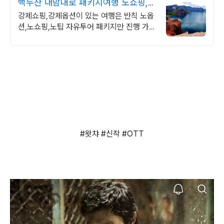
백두산 내맘대로 패키지여행 노쇼핑,노
옵션,노팁
강제쇼핑,강제옵션이 있는 여행은 반칙 노옵
션,노쇼핑,노팁 자유투어 패키지만 진행 가이
드 불친절시 여행비용 전액 환불,기후에 맞게
출발 날짜 조율
#왓챠 #신작 #OTT