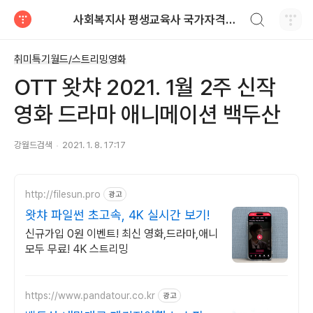
검색하기
사회복지사 평생교육사 국가자격증 레포트 자료
티스토리
취미특기월드/스트리밍영화
OTT 왓챠 2021. 1월 2주 신작
영화 드라마 애니메이션 백두산
강월드검색
2021. 1. 8. 17:17
http://filesun.pro
광고
왓챠 파일썬 초고속, 4K 실시간 보기!
신규가입 0원 이벤트! 최신 영화,드라마,애니
모두 무료! 4K 스트리밍
https://www.pandatour.co.kr
광고