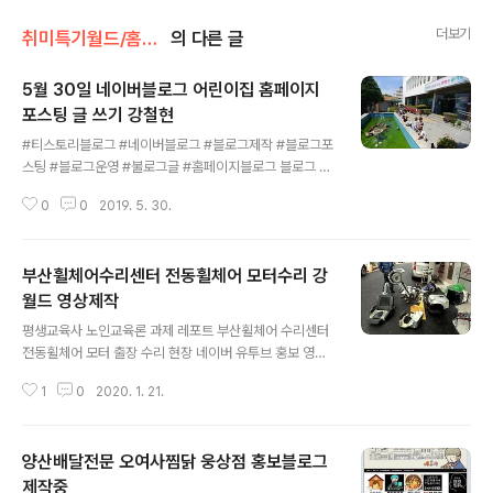
더보기
취미특기월드/홈페이지제작
의 다른 글
5월 30일 네이버블로그 어린이집 홈페이지
포스팅 글 쓰기 강철현
글 내용
#티스토리블로그 #네이버블로그 #블로그제작 #블로그포
스팅 #블로그운영 #불로그글 #홈페이지블로그 블로그 운
영은 1일 1포스팅 추천하며블로그 운영은 포스팅 소재가
0
0
2019. 5. 30.
매우 중요합니다 5월 30일 네이버블로그 & 어린이집 홈
페이지포스팅 글 쓰기 어린이집 홈페이지 겸 네이버 블로
그 글작성 지역사회연계활동 어린이집 친구들부산 서동도
부산휠체어수리센터 전동휠체어 모터수리 강
서관 견학오늘은 정부지원 영아전담 어린이집 지역사회연
계활동 하는 날 서동도서관에서 미니 분수도 보고 다양한
월드 영상제작
글 내용
잉어들도 보고 도서관 책도 읽고요 어린이집 친구들이 너
평생교육사 노인교육론 과제 레포트 부산휠체어 수리센터
무 너무 신나고 좋아해요서동도서관에서 다양한 경험과 활
전동휠체어 모터 출장 수리 현장 네이버 유투브 홍보 영상
동을 하고시원한 그늘쉼터에 앉아서 친구들과 간식을 먹어
제작 원본 영상 위 원본영상을 아래처럼 제작해봅니다 영
요어린이집은 푸른 새싹같이날마다 꿈과 희망이 무럭무럭
1
0
2020. 1. 21.
상 편집 연출 제작 오랜만에 홍보 영상 간단히 제작해봅니
자라납니다 홈페이지 겸 네이버블로그 제작 포스팅으로강
다 역시 재미나네요 시간 나면 취미로 틈틈이 영상 만들고
월드 반드시 돌아..
는 싶네요
양산배달전문 오여사찜닭 웅상점 홍보블로그
제작중