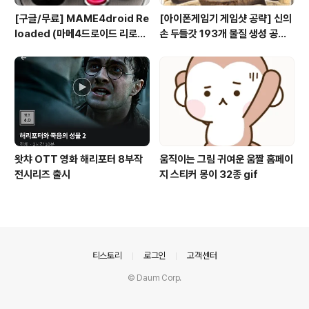
[구글/무료] MAME4droid Re
[아이폰게임기 게임샷 공략] 신의
loaded (마메4드로이드 리로디
손 두들갓 193개 물질 생성 공략
드 1.3.2) MAME 0.139 Full bi
(Doodle God)
os & rooms 게임폰
왓챠 OTT 영화 해리포터 8부작
움직이는 그림 귀여운 움짤 홈페이
전시리즈 출시
지 스티커 몽이 32종 gif
의안내
티스토리
로그인
고객센터
© Daum Corp.