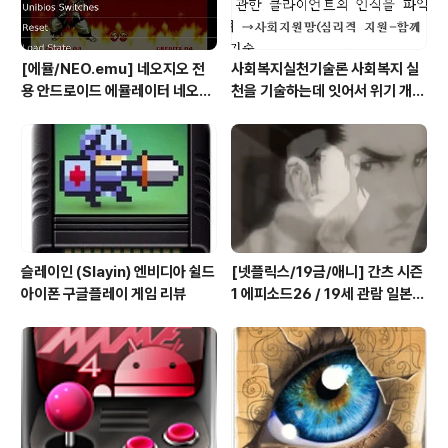
이버블로그 생성 제..
[에뮬/NEO.emu] 네오지오 전
사회복지실천기술론 사회복지 실
용 안드로이드 에뮬레이터 네오지
천을 기술하는데 잇어서 위기 개입
오 에뮬 (NEO.emu게임폰 플스
모델의 사례 한가지를 들고, 사례
폰 테이크HD Android Emul G
개입 과정을 설명하시오
ame)
슬레이인 (Slayin) 엔비디아 쉴드
[넷플릭스/19금/애니] 간츠 시즌
아이폰 구글플레이 게임 리뷰
1 에피소드26 / 19세 관람 일본
애니메이션 시청