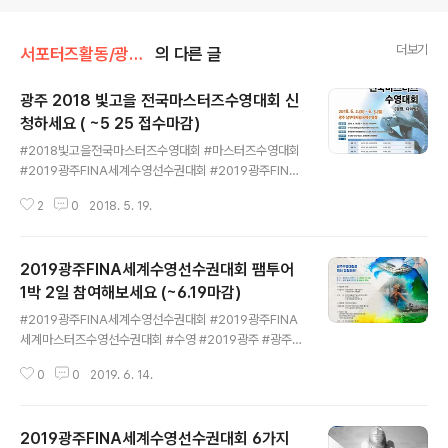
더보기
서포터즈활동/광주세계수영
의 다른 글
광주 2018 빛고을 전국마스터즈수영대회 신
청하세요 ( ~5 25 접수마감)
글 내용
#2018빛고을전국마스터즈수영대회 #마스터즈수영대회
#2019광주FINA세계수영선수권대회 #2019광주FINA
세계마스터즈수영선수권대회 #빛고을광주 #광주광역시
2
0
2018. 5. 19.
#수영 인류 평화의 물결속에서 미래의 꿈을 향해 힘차게
도전하는2019광주세계수영선수권대회 (19.07.12~19.0
8.18 총31일간) 광주 2018빛고을전국마스터즈수영대회
2019광주FINA세계수영선수권대회 팸투어
신청하세요 대한민국 전국에 수영을 사랑하는 수영동호인
들의 기량을 마음껏 발휘할 수 있는 대회2018빛고을 전국
1박 2일 참여해보세요 (~6.19마감)
글 내용
마스터즈 수영대회 사진 출처 : 2019광주세계수영선수권
#2019광주FINA세계수영선수권대회 #2019광주FINA
대회 조직위원회 5.18 민주화운동 정신을 계승해 나가는
세계마스터즈수영선수권대회 #수영 #2019광주 #광주팸
광주에서는 2019광주세계수영선수권대회를 앞두고 수영
투어 #팸투어모집 #수영칼럼 #swimming #gwangju2
붐 조성을 위해 국민들의 사랑을 받고 있는 생활체육 전국
0
0
2019. 6. 14.
019 #FINA #FINAGwangju2019 2019광주FINA세
수영대회를 개최합니다 사진 출처 : 2019..
계수영선수권대회 팸투어 1박 2일 참여해보세요 (~6.19
마감) 제18회 2019 광주 FINA 세계수영선수권대회 (20
2019광주FINA세계수영선수권대회 6가지
19.07.12. ~ 28)​ 누구보다 먼저 대회를 경험할 수 있는 마