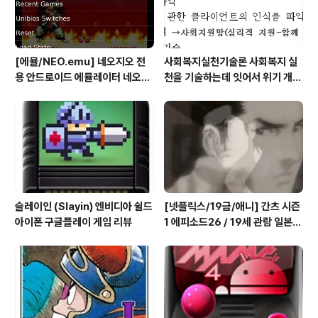
18일까지 총31일간 대한민국 광주에서 201..
[에뮬/NEO.emu] 네오지오 전
사회복지실천기술론 사회복지 실
용 안드로이드 에뮬레이터 네오지
천을 기술하는데 잇어서 위기 개입
오 에뮬 (NEO.emu게임폰 플스
모델의 사례 한가지를 들고, 사례
폰 테이크HD Android Emul G
개입 과정을 설명하시오
ame)
슬레이인 (Slayin) 엔비디아 쉴드
[넷플릭스/19금/애니] 간츠 시즌
아이폰 구글플레이 게임 리뷰
1 에피소드26 / 19세 관람 일본
애니메이션 시청