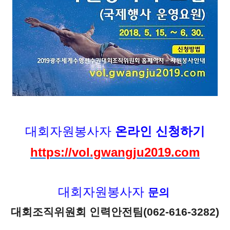
대회자원봉사자
온라인 신청하기
https://vol.gwangju2019.com
대회자원봉사자
문의
대회조직위원회 인력안전팀(062-616-3282)