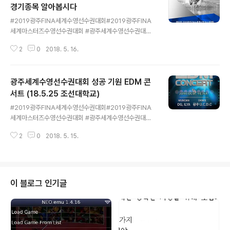
지막 기회 2019 광주수영대회 팸투어 참여해보세요 일시
경기종목 알아봅시다
글 내용
6월 27일(목) ~ 28일(금) 1박2일 ​장소광주 일대 (경기장
#2019광주FINA세계수영선수권대회#2019광주FINA
및 베뉴지 투어) ​참가비 교통비 무료 지원 ​ 모집기한 6월 1
세계마스터즈수영선수권대회 #광주세계수영선수권대회
3일(목) ~ 6월 19일(수)최종 선정자 개별통보 ​모집인원 2
#광주광역시 #광주#경기종목 #경영 #다이빙 #수구 #아
0명 ​ 모집대상 전국 파워..
2
0
2018. 5. 16.
티스틱 수영 #오픈워터 수영 인류 평화의 물결속에서 미래
의 꿈을 향해 힘차게 도전하는2019광주세계수영선수권대
회 (19.07.12~19.08.18 총31일간) 2019광주세계FINA
광주세계수영선수권대회 성공 기원 EDM 콘
수영선수권대회 6가지 경기종목 알아봅시다 추운 겨울은
끝나고 이제 뜨거운 여름이 왔습니다여름하면 더위!! 더위
서트 (18.5.25 조선대학교)
글 내용
하면 역시 수영입니다수영은 세계적인 스포츠이며 세계인
#2019광주FINA세계수영선수권대회#2019광주FINA
들에게 많은 사랑을 받고 있는데요 아시아문화중심도시 광
세계마스터즈수영선수권대회 #광주세계수영선수권대회
주에서 2019년 7월 12일부터 28일까지2019광주FINA
#광주광역시 #광주#광주온라인서포터즈 #조선대학교 #
세계수영선수권대회가 열립니다!! 이미치 출처 : 2019광
2
0
2018. 5. 15.
EDM콘서트 인류 평화의 물결속에서 미래의 꿈을 향해 힘
주세계수영선수권대회 조직위원회 FINA ..
차게 도전하는2019광주세계수영선수권대회 (19.07.12~
19.08.18 총31일간) 광주세계수영선수권대회 성공 기원
EDM 콘서트2018년 5월 25일 광주 조선대학교 장미원
무료관람 이미지 출처 : 2019광주세계수영선수권대회 조
이 블로그 인기글
직위원회 유투브 2019광주세계수영선수권대회 개최를 앞
두고문화올림픽에 이어 광주에서 세계수영 문화행사가 본
격적으로 시작됩니다 이미지 출처 : 2019광주세계수영선
수권대회 조직위원회 유투브 2019년 7월 12일 부터 8월