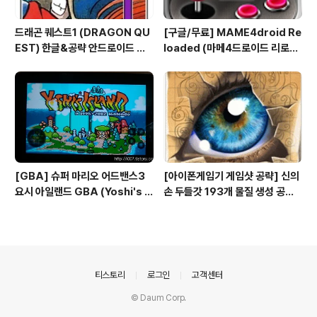
드래곤 퀘스트1 (DRAGON QU
[구글/무료] MAME4droid Re
EST) 한글&공략 안드로이드 엔
loaded (마메4드로이드 리로디
비디아 쉴드 모바일 게임 리뷰
드 1.3.2) MAME 0.139 Full bi
os & rooms 게임폰
[GBA] 슈퍼 마리오 어드밴스3
[아이폰게임기 게임샷 공략] 신의
요시 아일랜드 GBA (Yoshi's Is
손 두들갓 193개 물질 생성 공략
land Android Game) 갤럭시
(Doodle God)
탭7 안드로이드 에뮬
의안내
티스토리
로그인
고객센터
© Daum Corp.