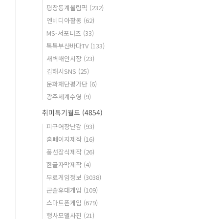
평창동계올림픽
(232)
엔비디아활동
(62)
MS-서포터즈
(33)
톡톡부산바다TV
(133)
새벽해안시장
(23)
김해시SNS
(25)
문화재단평가단
(6)
광주세계수영
(9)
취미특기월드
(4854)
피규어장난감
(93)
홈페이지제작
(16)
풍선장식제작
(26)
한글자막제작
(4)
무료게임정보
(3038)
콘솔휴대게임
(109)
스마트폰게임
(679)
행사모델사진
(21)