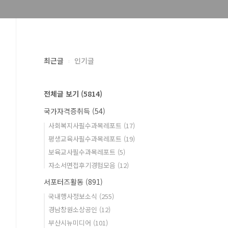
최근글
인기글
전체글 보기
(5814)
국가자격증취득
(54)
사회복지사필수과목레포트
(17)
평생교육사필수과목레포트
(19)
보육교사필수과목레포트
(5)
자소서면접후기경험모음
(12)
서포터즈활동
(891)
국내행사정보소식
(255)
경남창원소상공인
(12)
부산시뉴미디어
(101)