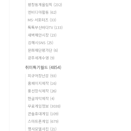
평창동계올림픽
(232)
엔비디아활동
(62)
MS-서포터즈
(33)
톡톡부산바다TV
(133)
새벽해안시장
(23)
김해시SNS
(25)
문화재단평가단
(6)
광주세계수영
(9)
취미특기월드
(4854)
피규어장난감
(93)
홈페이지제작
(16)
풍선장식제작
(26)
한글자막제작
(4)
무료게임정보
(3038)
콘솔휴대게임
(109)
스마트폰게임
(679)
행사모델사진
(21)