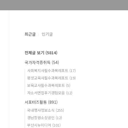
최근글
인기글
전체글 보기
(5814)
국가자격증취득
(54)
사회복지사필수과목레포트
(17)
평생교육사필수과목레포트
(19)
보육교사필수과목레포트
(5)
자소서면접후기경험모음
(12)
서포터즈활동
(891)
국내행사정보소식
(255)
경남창원소상공인
(12)
부산시뉴미디어
(101)