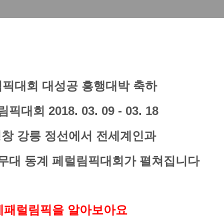
올림픽대회
대성공
흥행대박 축하
회 2018. 03. 09 - 03. 18
창 강릉 정
선에서
전세계인과
무대 동계
페럴림픽
대회가 펼쳐집니다
 동계패럴림픽을 알아보아요