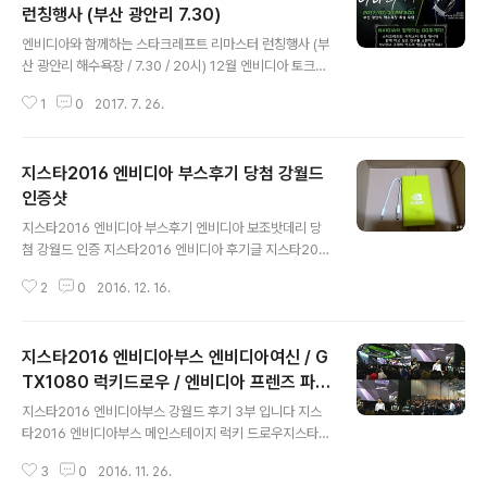
런칭행사 (부산 광안리 7.30)
글 내용
엔비디아와 함께하는 스타크레프트 리마스터 런칭행사 (부
산 광안리 해수욕장 / 7.30 / 20시) 12월 엔비디아 토크2
017 지스타영상공유 터치비주얼 서포터즈 엔비디아 건강
1
0
2017. 7. 26.
한 PC방 문화 만들기 GeForce GTX 1060 이벤트 (~1/
1) 지스타2016 엔비디아 부스후기 당첨 인증샷 엔비디아
스팀 게임 무료 게임 소식 지스타2016 엔비디아부스 엔비
지스타2016 엔비디아 부스후기 당첨 강월드
디아여신 GTX1080 럭키드로우 / 엔비디아 프렌즈 파티
후기 지스타2016 엔비디아부스 지포스 VR 체험관 커스텀
인증샷
글 내용
PC존 강월드 후기1부 지스타2016 엔비디아는 감동의 무
지스타2016 엔비디아 부스후기 엔비디아 보조밧데리 당
대였습니다! 저를 먼저 알아봐주시네요!! 엔비디아 페북 X
첨 강월드 인증 지스타2016 엔비디아 후기글 지스타201
Acer 퀴즈 이벤트 (~11/14 마감) 지스타2016 엔비디아
6 엔비디아 부스 후기 및 영상 제작하여 엔비디아 보조밧
프렌즈 파티 신청 (~11.9마감 / 부산 벡스코 더파티..
2
0
2016. 12. 16.
데리 당첨되었습니다 언제봐도 엔비디아 특유의 연두 색감
은 강렬하군요보조밧데리와 엔비디아 로고 밧데리 커버를
부스후기경품으로 택배로 무사히 받았습니다 작년과 올해
지스타2016 엔비디아부스 엔비디아여신 / G
받은 엔비디아 보조밧데리 2개 있습니다 요즘에는 외출하
면 항상 보조밧데리를 꼭 챙겨가는데2017년에도 엔비디
TX1080 럭키드로우 / 엔비디아 프렌즈 파티
글 내용
아와 항상 함께 할것 같네요 흐뭇!! 새로운 이벤트 소식으로
강월드 후기3부 (G-Star 2016 Nvidia Kor
지스타2016 엔비디아부스 강월드 후기 3부 입니다 지스
강월드 반드시 돌아옵니다
ea)
타2016 엔비디아부스 메인스테이지 럭키 드로우지스타2
016 제2회 엔비디아 프렌즈 파티 지스타2016 엔비디아
3
0
2016. 11. 26.
여신 엔비디아모델 일정 : 2016.11.17~ 11.20 (4일간 개