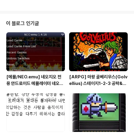
최)시간 : 오전9부터 오후6시까지장소 : 부산 벡스코 엔비
디아부스내 필자가 직접 제작한 동영상을 중심으로 하여
지스타2016 엔비디아부스 탐방 후기를포스팅 하오니 아
래의 영상을 꼭 보세요 사진과 글은 거들뿐.. [지스타 201
이 블로그 인기글
6 영상후기 #5] 지스타2016 엔비디아부스 메인 스테이
지 럭키 드로우 작년에 비해 더욱 넓어진 지스타2016 엔
비디아부스 만큼이나 알찬 프로그램과 풍부한 이벤트 그리
고 특별한 경품으로 가득했던 지포스 메인 스테이지 럭키
드로우입니다 엔비디아 존을..
[에뮬/NEO.emu] 네오지오 전
[ARPG] 마왕 골베리우스(Golv
용 안드로이드 에뮬레이터 네오지
ellius) 스테이지1-2-3 공략&맵
오 에뮬 (NEO.emu게임폰 플스
(2/7) [아이폰 게임 공략 리뷰]
폰 테이크HD Android Emul G
ame)