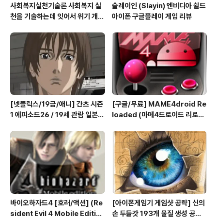
사회복지실천기술론 사회복지 실
슬레이인 (Slayin) 엔비디아 쉴드
천을 기술하는데 잇어서 위기 개입
아이폰 구글플레이 게임 리뷰
모델의 사례 한가지를 들고, 사례
개입 과정을 설명하시오
[넷플릭스/19금/애니] 간츠 시즌
[구글/무료] MAME4droid Re
1 에피소드26 / 19세 관람 일본
loaded (마메4드로이드 리로디
애니메이션 시청
드 1.3.2) MAME 0.139 Full bi
os & rooms 게임폰
바이오하자드4 [호러/액션] (Re
[아이폰게임기 게임샷 공략] 신의
sident Evil 4 Mobile Editio
손 두들갓 193개 물질 생성 공략