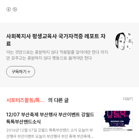
(새창열림)
로그 정보
사회복지사 평생교육사 국가자격증 레포트 자
료
아는 것만으로는 충분하지 않다 적용할줄 알아야만 한다 의지
만 갖추고는 충분하지 않다 행동으로 옮겨야만 한다
구독하기
더보기
서포터즈활동/톡톡부산바다TV
의 다른 글
12/07 부산축제 부산행사 부산이벤트 강월드
톡톡부산밴드소식
글 내용
2016년 12월 07일 강월드 톡톡부산밴드 소식 오늘의 부
산행사 부산이벤트 오늘의 부산행사 부산 축제 부산축제