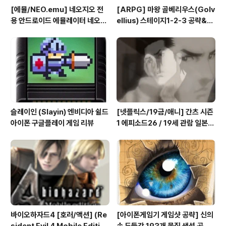
[에뮬/NEO.emu] 네오지오 전
[ARPG] 마왕 골베리우스(Golv
용 안드로이드 에뮬레이터 네오지
ellius) 스테이지1-2-3 공략&맵
오 에뮬 (NEO.emu게임폰 플스
(2/7) [아이폰 게임 공략 리뷰]
폰 테이크HD Android Emul G
ame)
슬레이인 (Slayin) 엔비디아 쉴드
[넷플릭스/19금/애니] 간츠 시즌
아이폰 구글플레이 게임 리뷰
1 에피소드26 / 19세 관람 일본
애니메이션 시청
바이오하자드4 [호러/액션] (Re
[아이폰게임기 게임샷 공략] 신의
sident Evil 4 Mobile Editio
손 두들갓 193개 물질 생성 공략