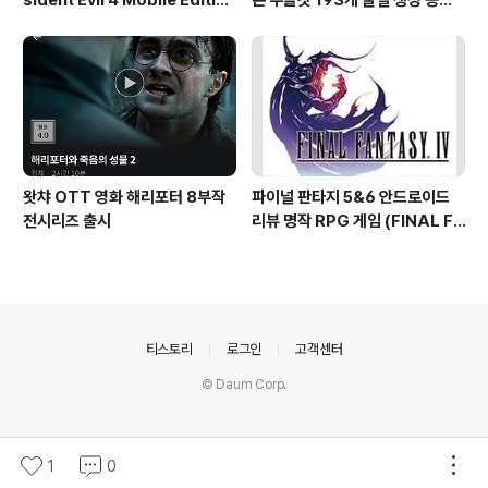
n) 아이폰 안드로이드
(Doodle God)
왓챠 OTT 영화 해리포터 8부작
파이널 판타지 5&6 안드로이드
전시리즈 출시
리뷰 명작 RPG 게임 (FINAL FA
NTASY V & VI ) 테그라노트7
의안내
티스토리
로그인
고객센터
© Daum Corp.
1
0