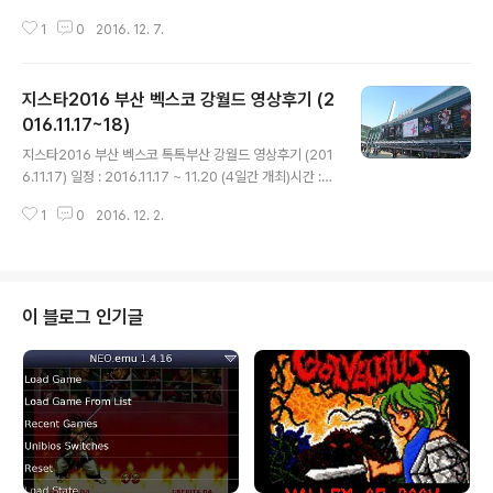
부산행사 부산이벤트를누구나 쉽게 보고 참여할 수 있도록
1
0
2016. 12. 7.
다양한 소식들을 모아 전해드립니다 오늘도 오셔서 감사합
니다 행복하세요 대형유통사와 부산지역 우수 중소기업 상
생협력 특별판매전 및 입점상담회 개최12월 8일부터 14
지스타2016 부산 벡스코 강월드 영상후기 (2
일까지 2016년 여성 중장년 청년 미니일자리박람회 개최
12월 8~9일 오후2~5시,부산경총 고용지원센터다양한
016.11.17~18)
글 내용
부대지원도 마련 2017년 새학기부터 초등학교 무상급식
지스타2016 부산 벡스코 톡톡부산 강월드 영상후기 (201
과 함께 중학교 무상급식 지원을 100% 확대합니다부산시
6.11.17) 일정 : 2016.11.17 ~ 11.20 (4일간 개최)시간 :
교육청도 누리과정 예산도 100% 편성해 어린이집 보육료
오전9부터 오후6시까지장소 : 부산 벡스코 필자가 직접 제
도 전면 지원합니다 즐거운 연말 부산 금정문화회관 특별
1
0
2016. 12. 2.
작한 동영상을 중심으로 하여 지스타2016 부산 벡스코 포
공연들과 함께하세요남녀노소 누구나 즐길 수 있는 ..
스팅 하오니 아래의 영상을 꼭 보세요 사진과 글은 거들뿐..
(본 영상은 부산인터넷방송 바다TV 톡톡부산서포터즈 U
CC에서 보실 수 있습니다)(스마트폰 모바일에서 영상 보
실려면 ☞여기 클릭하세요) 부산 센텀시티 벡스코 (2016.
이 블로그 인기글
11.17~20)에서 국내 최대 게임축제 지스타2016 시작합
니다 필자 역시 이 날을 축제를 아침일찍부터 참여합니다
지스타 첫날부터 물론 1시간이상 줄 서서 기다리는 것은 당
연하지요 올해로 12회째인 지스타는 20개국 600개(2..