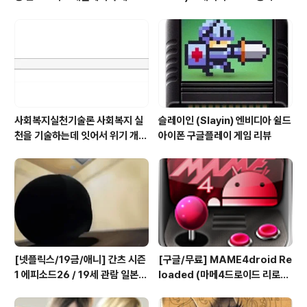
오 에뮬 (NEO.emu게임폰 플스
(2/7) [아이폰 게임 공략 리뷰]
폰 테이크HD Android Emul G
ame)
사회복지실천기술론 사회복지 실
슬레이인 (Slayin) 엔비디아 쉴드
천을 기술하는데 잇어서 위기 개입
아이폰 구글플레이 게임 리뷰
모델의 사례 한가지를 들고, 사례
개입 과정을 설명하시오
[넷플릭스/19금/애니] 간츠 시즌
[구글/무료] MAME4droid Re
1 에피소드26 / 19세 관람 일본
loaded (마메4드로이드 리로디
애니메이션 시청
드 1.3.2) MAME 0.139 Full bi
os & rooms 게임폰