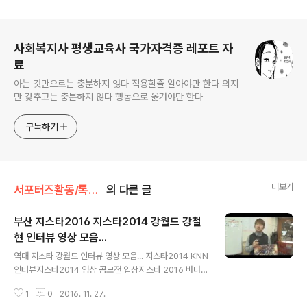
로그 정보
사회복지사 평생교육사 국가자격증 레포트 자
료
아는 것만으로는 충분하지 않다 적용할줄 알아야만 한다 의지
만 갖추고는 충분하지 않다 행동으로 옮겨야만 한다
구독하기
더보기
서포터즈활동/톡톡부산바다TV
의 다른 글
부산 지스타2016 지스타2014 강월드 강철
현 인터뷰 영상 모음...
글 내용
역대 지스타 강월드 인터뷰 영상 모음... 지스타2014 KNN
인터뷰지스타2014 영상 공모전 입상지스타 2016 바다T
V 인터뷰 사실 본인 스스로 왠지 자랑하는(?)듯한 뉘앙스
1
0
2016. 11. 27.
가 있어 오해를 뭔가그렇기는 하지만 그럼에도 불구하고