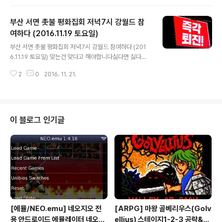
세월이 지나면 나만의 소중한 추억이 될것 같아 이렇게 남
겨봅니다.. 지스타2016 강월드 부산인터넷방송 바다TV
부산 서면 촛불 평화집회 저녁7시 강월드 참
인터뷰 영상 일부.. 지스타2014 KNN 강월드 수상 및 인터
뷰 영상 일부.. 지스타 10주년 축하 UCC 콘테스트 입선작
여하다 (2016.11.19 토요일)
글 내용
영상 제작 (한국 방송대학교 문화교양학과 논문대체인증)
부산 서면 촛불 평화집회 저녁7시 강월드 참여하다 (201
어떻게든 위 영상들을 끝까지 봐주셨다면 개인적으로 너무
6.11.19 토요일) 맞는건 맞다고 해야합니다싫다면 싫다고
감사드리고요여기 오신 분들은 늘 건강하시고 행복하기를
해야합니다인정할건 인정 해야합니다아닌건 아니라고 해
진심으로 바랍니다' 새로운 영상과 소식으로 강월드 반드
2
0
2016. 11. 21.
야합니다 필자 일생동안 처음으로 그 누구의 명령도 아니
시 돌아옵니다..
며 타인의 권유나 선택이 아니라 나 필자 스스로의 의지와
결심으로 11월 19일 부산 서면 18시 30분에촛불 평화 집
회에 참석했습니다 먼저 여러분께 말씀드리지만 이건 현
정치적 성향 및 좌파 우파 진보 보수와는 전혀 무관합니다..
이 블로그 인기글
언젠가 나이를 먹고 후세의 누군가가 필자에게 묻는다면
말이죠난 당당히 말하고 싶을뿐입니다... "그날 그 자리에
난 참여했더라고..." "대한민국의 과거를 청산하고 새로운
대한민국으로 태어난 그날에..나의 양심적 판단과 내 스스
로의 의지로 행동을 했다고" 말..
[에뮬/NEO.emu] 네오지오 전
[ARPG] 마왕 골베리우스(Golv
용 안드로이드 에뮬레이터 네오지
ellius) 스테이지1-2-3 공략&맵