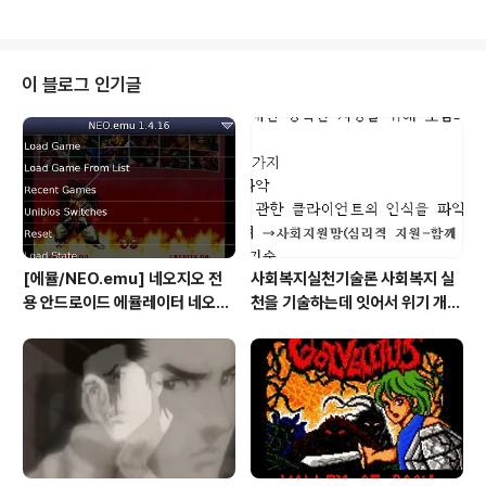
GV에서 빅히어로 겨울왕국 새로운 콤보가 나왔는데 필자
GV 마다가스카 펭귄 피규어 4개 1만원 판매합니다 CGV
의..
마다가스카 펭귄 피규어 4개 모두 합쳐 배송비 포함 단돈 1
만원에 판매합니다 모두 밀봉이며 보관상태도 좋습니다 C
GV 마다가스카 펭귄 피규어 4개중 2개는 같은 종류입니
이 블로그 인기글
다 CGV 마다가스카 펭귄 피규어 4개중 3개는 다른 종류
이고 1개는 같은 종류이니 착오 없으시기 바랍니다 CGV
마다가스카 펭귄 피규어 배송비 포함 단돈 1만원에 판매합
니다 거래 원하시면 비밀댓글로 구매자 연락처 남겨주시면
판매자 은행계좌와 연락처를 문자로 보내..
[에뮬/NEO.emu] 네오지오 전
사회복지실천기술론 사회복지 실
용 안드로이드 에뮬레이터 네오지
천을 기술하는데 잇어서 위기 개입
오 에뮬 (NEO.emu게임폰 플스
모델의 사례 한가지를 들고, 사례
폰 테이크HD Android Emul G
개입 과정을 설명하시오
ame)