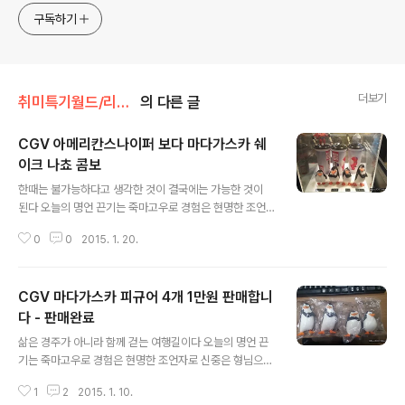
구독하기
더보기
취미특기월드/리얼월드
의 다른 글
CGV 아메리칸스나이퍼 보다 마다가스카 쉐
이크 나쵸 콤보
글 내용
한때는 불가능하다고 생각한 것이 결국에는 가능한 것이
된다 오늘의 명언 끈기는 죽마고우로 경험은 현명한 조언
자로 신중은 형님으로 희망은 수호신으로 삼으라 오늘의
0
0
2015. 1. 20.
명언 삶은 경주가 아니라함께 걷는 여행길이다 오늘의 명
언 CGV 아메리칸스나이퍼 영화 보다 마다가스카 쉐이크
나쵸 콤보 어제네요 2015년 1월 19일 월요일이죠 김해 시
CGV 마다가스카 피규어 4개 1만원 판매합니
내를 왔다갔다 우연히 발견한 초국대돈까스집을 발견해서
아침겸 점심을 먹었답니다 홍보 이벤트 참가해서 콜라 무
다 - 판매완료
글 내용
료 받고요 돈까스랑 셀프 밑반찬은 마음에 드는데 양념이
삶은 경주가 아니라 함께 걷는 여행길이다 오늘의 명언 끈
조금 진하더군요주방장님은 양념에 투자를 하셔야 할 것
기는 죽마고우로 경험은 현명한 조언자로 신중은 형님으로
같네요 그리고 김해CGV에 갑니다 청불 아메리카스나이퍼
희망은 수호신으로 삼으라 오늘의 명언 한때는 불가능하다
를 보러 갑니다 개봉하면 꼭 볼거라고 결심을 했다지요 C
1
2
2015. 1. 10.
고 생각한 것이 결국에는 가능한 것이 된다 오늘의 명언 C