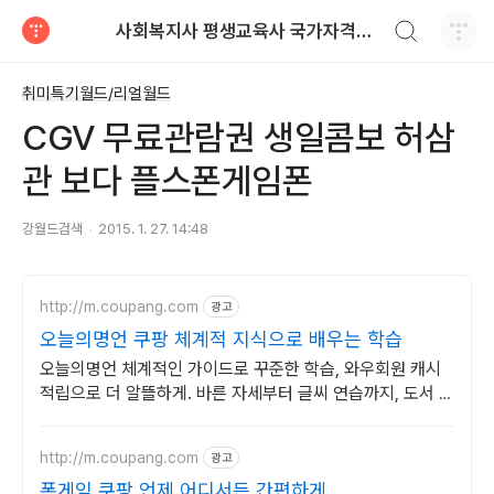
검색하기
사회복지사 평생교육사 국가자격증 레포트 자료
티스토리
취미특기월드/리얼월드
CGV 무료관람권 생일콤보 허삼
관 보다 플스폰게임폰
강월드검색
2015. 1. 27. 14:48
http://m.coupang.com
광고
오늘의명언 쿠팡 체계적 지식으로 배우는 학습
오늘의명언 체계적인 가이드로 꾸준한 학습, 와우회원 캐시
적립으로 더 알뜰하게. 바른 자세부터 글씨 연습까지, 도서 와
우회원 무료배송 받아 시작하세요.
http://m.coupang.com
광고
폰게임 쿠팡 언제 어디서든 간편하게