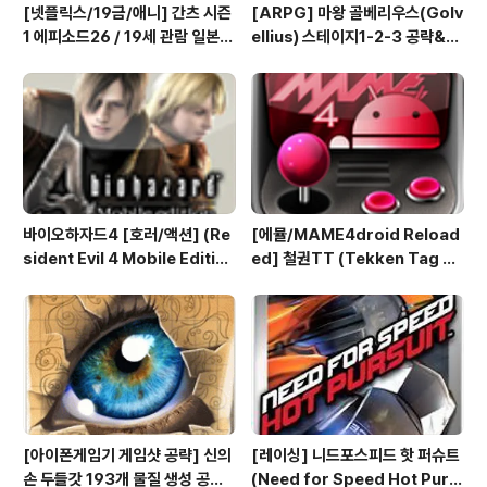
[넷플릭스/19금/애니] 간츠 시즌
[ARPG] 마왕 골베리우스(Golv
1 에피소드26 / 19세 관람 일본
ellius) 스테이지1-2-3 공략&맵
애니메이션 시청
(2/7) [아이폰 게임 공략 리뷰]
바이오하자드4 [호러/액션] (Re
[에뮬/MAME4droid Reload
sident Evil 4 Mobile Editio
ed] 철권TT (Tekken Tag To
n) 아이폰 안드로이드
urnament Android Emul G
ame)
[아이폰게임기 게임샷 공략] 신의
[레이싱] 니드포스피드 핫 퍼슈트
손 두들갓 193개 물질 생성 공략
(Need for Speed Hot Purs