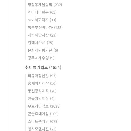
평창동계올림픽
(232)
엔비디아활동
(62)
MS-서포터즈
(33)
톡톡부산바다TV
(133)
새벽해안시장
(23)
김해시SNS
(25)
문화재단평가단
(6)
광주세계수영
(9)
취미특기월드
(4854)
피규어장난감
(93)
홈페이지제작
(16)
풍선장식제작
(26)
한글자막제작
(4)
무료게임정보
(3038)
콘솔휴대게임
(109)
스마트폰게임
(679)
행사모델사진
(21)