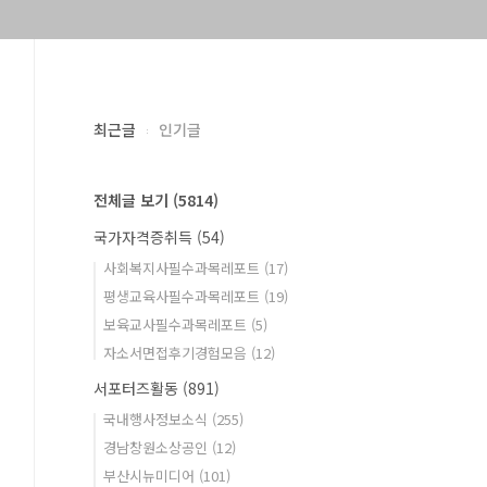
최근글
인기글
전체글 보기
(5814)
국가자격증취득
(54)
사회복지사필수과목레포트
(17)
평생교육사필수과목레포트
(19)
보육교사필수과목레포트
(5)
자소서면접후기경험모음
(12)
서포터즈활동
(891)
국내행사정보소식
(255)
경남창원소상공인
(12)
부산시뉴미디어
(101)